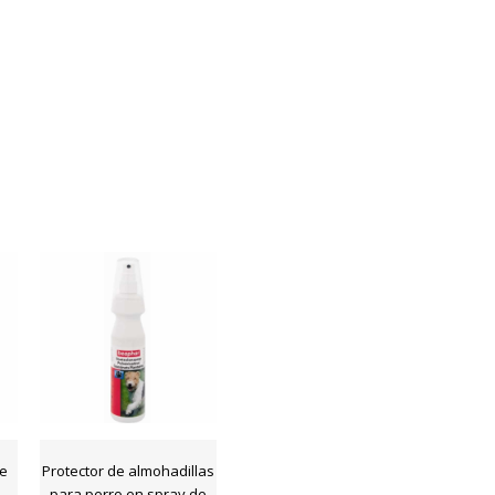
de
Protector de almohadillas
para perro en spray de