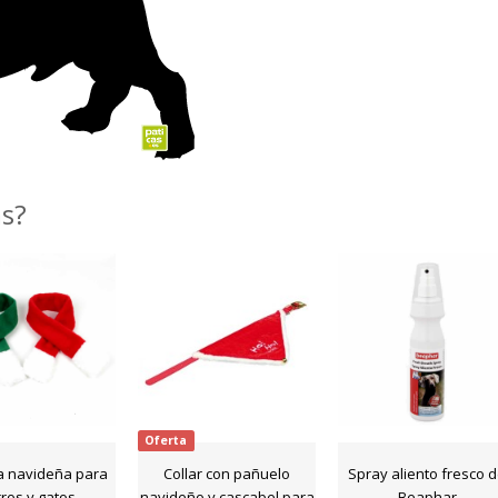
as?
Oferta
 navideña para
Collar con pañuelo
Spray aliento fresco 
ros y gatos
navideño y cascabel para
Beaphar