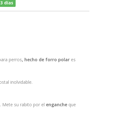
 3 días
para perros
, hecho de forro polar
es
stal inolvidable.
. Mete su rabito por el
enganche
que