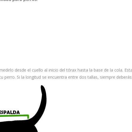
medirlo desde el cuello al inicio del tórax hasta la base de la cola. Es
u perro. Si la longitud se encuentra entre dos tallas, siempre deberás