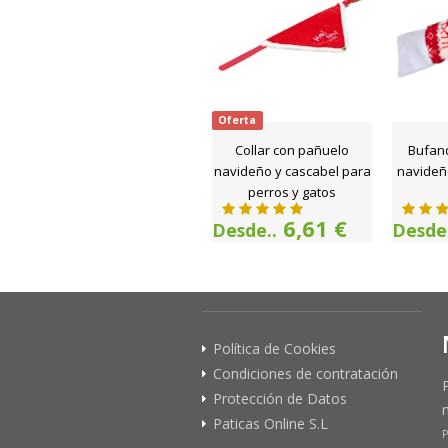
Oferta
Collar con pañuelo
Bufan
navideño y cascabel para
navideñ
perros y gatos
6,61 €
Desde..
Desde.
Política de Cookies
Condiciones de contratación
Protección de Datos
Paticas Online S.L
P