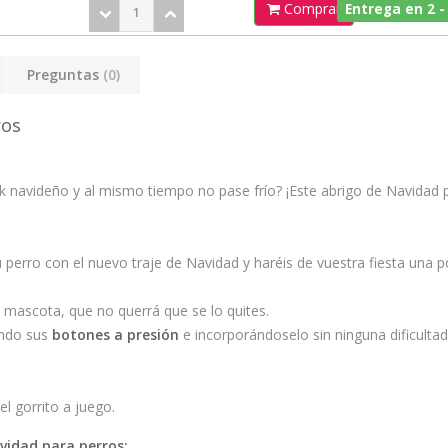
Comprar
Entrega en 2 -
Preguntas
(0)
ros
k navideño y al mismo tiempo no pase frío? ¡Este abrigo de Navidad 
 tu perro con el nuevo traje de Navidad y haréis de vuestra fiesta una po
u mascota, que no querrá que se lo quites.
ndo sus
botones a presión
e incorporándoselo sin ninguna dificultad
l gorrito a juego.
avidad para perros: