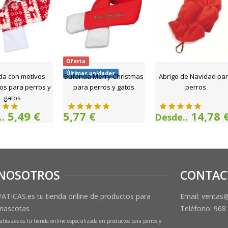
Oferta
Últimas unidades
da con motivos
Bufanda Merry Christmas
Abrigo de Navidad pa
os para perros y
para perros y gatos
perros
gatos
5,49 €
5,77 €
14,78 
.
Desde..
NOSOTROS
CONTAC
PATICAS.es tu tienda online de productos para
Email: ventas
mascotas
Teléfono:
968
aticas.es es tu tienda online especializada en productos para perros y