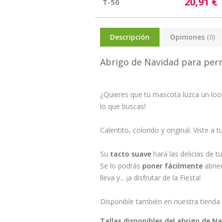
20,91 €
T-50
Descripción
Opiniones
(0)
Abrigo de Navidad para per
¿Quieres que tu mascota luzca un loo
lo que buscas!
Calentito, colorido y original. Viste a
Su
tacto suave
hará las delicias de t
Se lo podrás
poner fácilmente
abrie
lleva y... ¡a disfrutar de la Fiesta!
Disponible también en nuestra tienda e
Tallas disponibles del abrigo de N