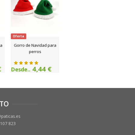
Oferta
ra
Gorro de Navidad para
perros
€
4,44 €
Desde..
TO
@paticas.es
 107 823