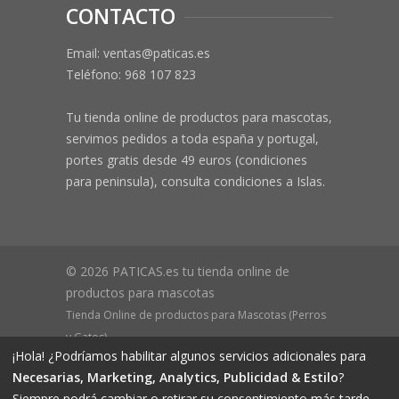
CONTACTO
Email: ventas@paticas.es
Teléfono:
968 107 823
Tu tienda online de productos para mascotas,
servimos pedidos a toda españa y portugal,
portes gratis desde 49 euros (condiciones
para peninsula), consulta condiciones a Islas.
© 2026 PATICAS.es tu tienda online de
productos para mascotas
Tienda Online de productos para Mascotas (Perros
y Gatos)
¡Hola! ¿Podríamos habilitar algunos servicios adicionales para
CIF B73648305 Domicilio: Av Monteazahar, 4 1º Izq,
Necesarias, Marketing, Analytics, Publicidad & Estilo
?
30570, Beniaján (MURCIA) - ESPAÑA Inscrita en el
Siempre podrá cambiar o retirar su consentimiento más tarde.