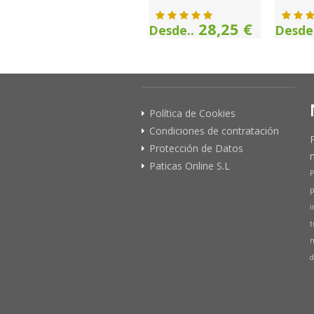
28,25 €
Desde..
Desde.
Política de Cookies
Condiciones de contratación
Protección de Datos
Paticas Online S.L
P
p
i
t
n
d