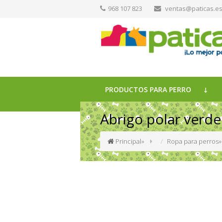
968 107 823
ventas@paticas.e
PRODUCTOS PARA PERRO
Abrigo polar verde
Principal
»
Ropa para perros