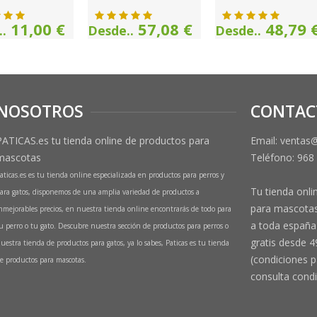
11,00 €
57,08 €
48,79 
.
Desde..
Desde..
NOSOTROS
CONTAC
PATICAS.es tu tienda online de productos para
Email: ventas
mascotas
Teléfono:
968
aticas.es es tu tienda online especializada en productos para perros y
Tu tienda onli
ara gatos, disponemos de una amplia variedad de productos a
para mascotas
nmejorables precios, en nuestra tienda online encontrarás de todo para
a toda españa 
u perro o tu gato. Descubre nuestra sección de productos para perros o
gratis desde 4
uestra tienda de productos para gatos, ya lo sabes, Paticas es tu tienda
(condiciones p
e productos para mascotas.
consulta condi