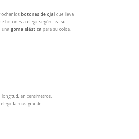
.
rochar los
botones de ojal
que lleva
s de botones a elegir según sea su
, una
goma elástica
para su colita.
ta longitud, en centímetros,
 elegir la más grande.