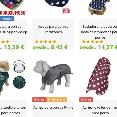
unidades
o para perros
Jersey para perros
Sudadera felpada co
usu SuperSheep
corazones
motivos navideños pa
perros
15,59 €
8,42 €
14,37 
.
Desde..
Desde..
Oferta
Envío gratis
Oferta
 cuello alto con
Abrigo para perros Prime
Abrigo love tender re
 para perros
para perro