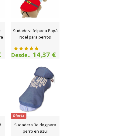
n
Sudadera felpada Papá
ra
Noel para perros
€
14,37 €
Desde..
Oferta
d
Sudadera Be dog para
perro en azul