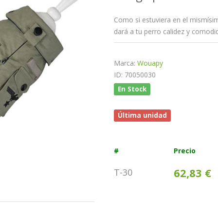
Como si estuviera en el mismísimo
dará a tu perro calidez y comodi
Marca:
Wouapy
ID: 70050030
En Stock
Última unidad
#
Precio
62,83 €
T-30