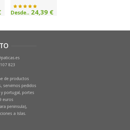
€
24,39 €
Desde..
TO
@paticas.es
 107 823
ne de productos
, servimos pedidos
y portugal, portes
9 euros
ara peninsula),
ciones a Islas.