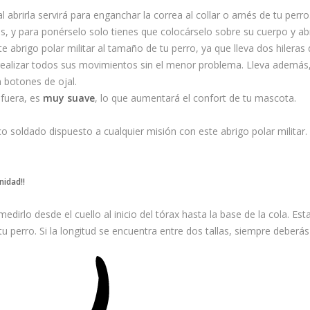
al abrirla servirá para enganchar la correa al collar o arnés de tu perro
s, y para ponérselo solo tienes que colocárselo sobre su cuerpo y ab
ste abrigo polar militar al tamaño de tu perro, ya que lleva dos hilera
realizar todos sus movimientos sin el menor problema. Lleva además
 botones de ojal.
 fuera, es
muy suave
, lo que aumentará el confort de tu mascota.
o soldado dispuesto a cualquier misión con este abrigo polar militar.
idad!!
medirlo desde el cuello al inicio del tórax hasta la base de la cola. Es
u perro. Si la longitud se encuentra entre dos tallas, siempre deberás