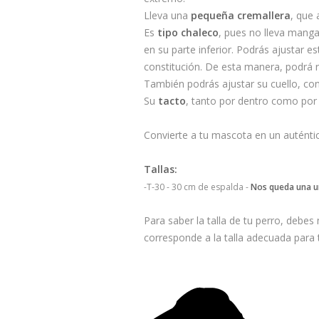
Lleva una
pequeña cremallera
, que 
Es
tipo chaleco
, pues no lleva manga
en su parte inferior. Podrás ajustar e
constitución. De esta manera, podrá 
También podrás ajustar su cuello, con
Su
tacto
, tanto por dentro como por
Convierte a tu mascota en un auténtic
Tallas:
-T-30 - 30 cm de espalda -
Nos queda una un
Para saber la talla de tu perro, debes 
corresponde a la talla adecuada para t