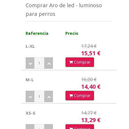
Comprar Aro de led - luminoso
para perros
Referencia
Precio
17,24 €
L-XL
15,51 €
Comprar
16,00 €
M-L
14,40 €
Comprar
14,77 €
XS-S
13,29 €
Comprar