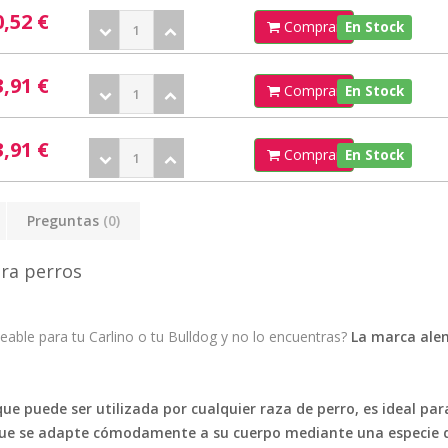
0,52 €
Comprar
En Stock
3,91 €
Comprar
En Stock
3,91 €
Comprar
En Stock
Preguntas
(0)
ra perros
ble para tu Carlino o tu Bulldog y no lo encuentras?
La marca alem
 puede ser utilizada por cualquier raza de perro, es ideal para
 que se adapte cómodamente a su cuerpo mediante una especie d