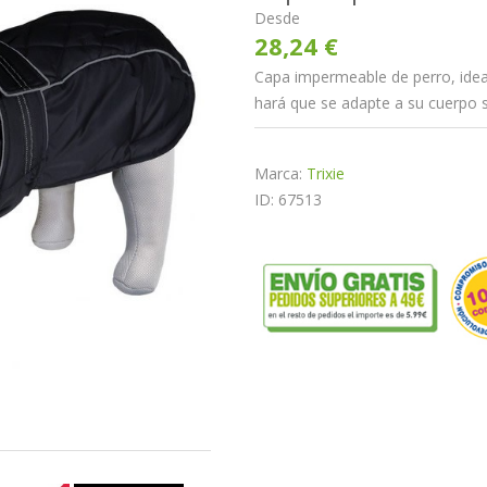
Desde
28,24 €
Capa impermeable de perro, ideal
hará que se adapte a su cuerpo s
Marca:
Trixie
ID: 67513