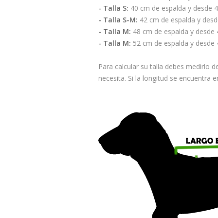
- Talla S:
40 cm de espalda y desde 4
- Talla S-M:
42 cm de espalda y desd
- Talla M:
48 cm de espalda y desde 
- Talla M:
52 cm de espalda y desde 
Para calcular su talla debes medirlo de
necesita. Si la longitud se encuentra 