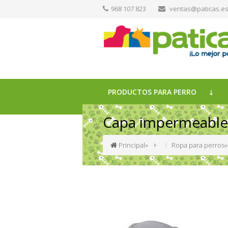
968 107 823
ventas@paticas.e
PRODUCTOS PARA PERRO
Capa impermeable 
Principal
»
Ropa para perros