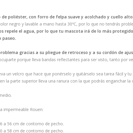
e poliéster, con forro de felpa suave y acolchado y cuello alt
olor negro y lavable a mano hasta 30ºC, por lo que no tendrás probl
 repele el agua, por lo que tu mascota irá de lo más protegido l
o paseo.
roblema gracias a su pliegue de retroceso y a su cordón de ajus
cuparte porque lleva bandas reflectantes para ser visto, tanto por v
va un velcro que hace que ponérselo y quitárselo sea tarea fácil y tu
 la parte superior lleva una ranura con la que podrás enganchar la cor
 medio.
a capa impermeable Rouen:
6 a 56 cm de contorno de pecho.
0 a 58 cm de contorno de pecho.