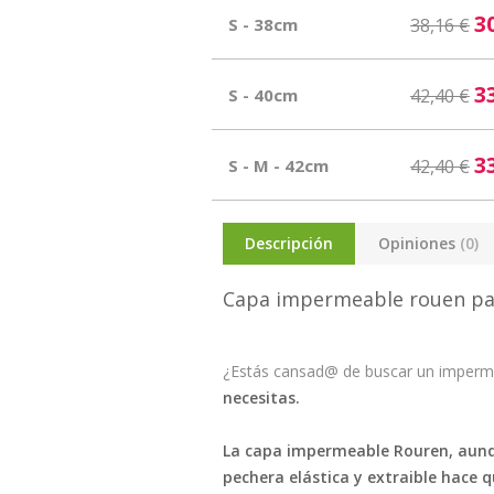
3
S - 38cm
38,16 €
3
S - 40cm
42,40 €
3
S - M - 42cm
42,40 €
Descripción
Opiniones
(0)
Capa impermeable rouen pa
¿Estás cansad@ de buscar un impermea
necesitas.
La capa impermeable Rouren, aunque
pechera elástica y extraible hace