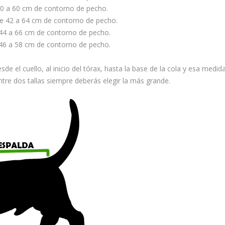
0 a 60 cm de contorno de pecho.
e 42 a 64 cm de contorno de pecho.
44 a 66 cm de contorno de pecho.
46 a 58 cm de contorno de pecho.
sde el cuello, al inicio del tórax, hasta la base de la cola y esa medi
entre dos tallas siempre deberás elegir la más grande.