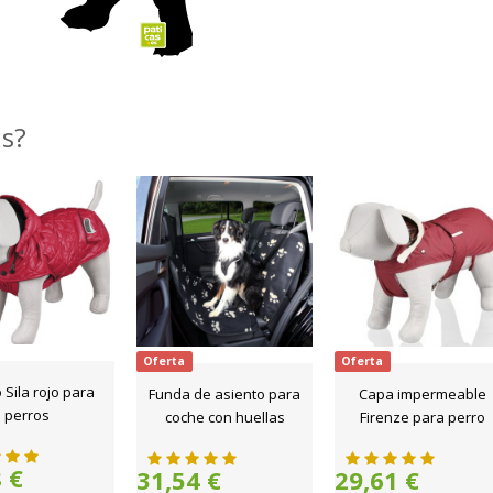
as?
Oferta
Oferta
 Sila rojo para
Funda de asiento para
Capa impermeable
perros
coche con huellas
Firenze para perro
 €
31,54 €
29,61 €