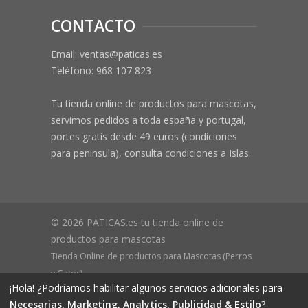
CONTACTO
Email: ventas@paticas.es
Teléfono:
968 107 823
Tu tienda online de productos para mascotas,
servimos pedidos a toda españa y portugal,
portes gratis desde 49 euros (condiciones
para peninsula), consulta condiciones a Islas.
© 2026 PATICAS.es tu tienda online de
productos para mascotas
Tienda Online de productos para Mascotas (Perros
y Gatos)
¡Hola! ¿Podríamos habilitar algunos servicios adicionales para
CIF B73648305 Domicilio: Av Monteazahar, 4 1º Izq,
Necesarias, Marketing, Analytics, Publicidad & Estilo
?
30570, Beniaján (MURCIA) - ESPAÑA Inscrita en el