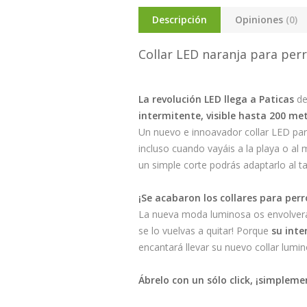
Descripción
Opiniones
(0)
Collar LED naranja para per
La revolución LED llega a Paticas
de
intermitente, visible hasta 200 me
Un nuevo e innoavador collar LED par
incluso cuando vayáis a la playa o al
un simple corte podrás adaptarlo al t
¡Se acabaron los collares para perr
La nueva moda luminosa os envolverá d
se lo vuelvas a quitar! Porque
su inte
encantará llevar su nuevo collar lumin
Ábrelo con un sólo click, ¡simplem