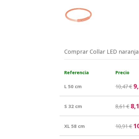
Comprar Collar LED naranja
Referencia
Precio
9
L 50 cm
10,47 €
8,
S 32 cm
8,61 €
1
XL 58 cm
10,91 €