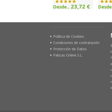
23,72 €
Desde..
Desde.
Política de Cookies
Condiciones de contratación
Protección de Datos
Paticas Online S.L
P
p
i
t
n
d