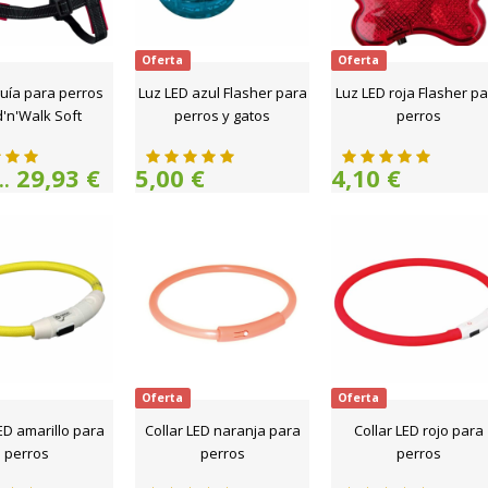
Oferta
Oferta
uía para perros
Luz LED azul Flasher para
Luz LED roja Flasher p
'n'Walk Soft
perros y gatos
perros
29,93 €
5,00 €
4,10 €
.
Oferta
Oferta
ED amarillo para
Collar LED naranja para
Collar LED rojo para
perros
perros
perros