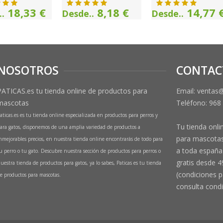
18,33 €
8,18 €
14,77 
.
Desde..
Desde..
NOSOTROS
CONTAC
PATICAS.es tu tienda online de productos para
Email: ventas
mascotas
Teléfono:
968
aticas.es es tu tienda online especializada en productos para perros y
Tu tienda onli
ara gatos, disponemos de una amplia variedad de productos a
para mascotas
nmejorables precios, en nuestra tienda online encontrarás de todo para
a toda españa 
u perro o tu gato. Descubre nuestra sección de productos para perros o
gratis desde 4
uestra tienda de productos para gatos, ya lo sabes, Paticas es tu tienda
(condiciones p
e productos para mascotas.
consulta condi