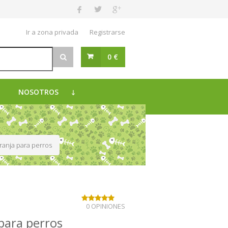
Ir a zona privada
Registrarse
0 €
NOSOTROS
ranja para perros
0 OPINIONES
para perros