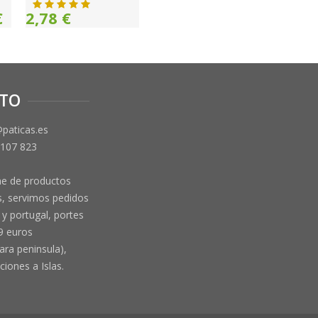
€
2,78 €
TO
@paticas.es
 107 823
ne de productos
, servimos pedidos
y portugal, portes
9 euros
ara peninsula),
ciones a Islas.