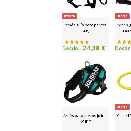
Oferta
Oferta
Arnés guía para perros
Arnés g
Stay
Lead
24,38 €
Desde..
Desde.
Oferta
Arnés para perros Julius-
Collar L
K9 IDC