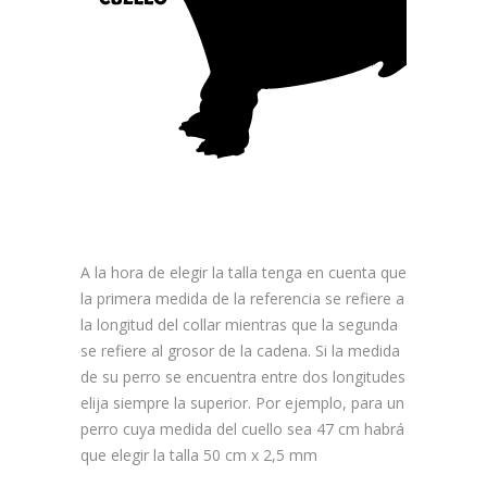
A la hora de elegir la talla tenga en cuenta que
la primera medida de la referencia se refiere a
la longitud del collar mientras que la segunda
se refiere al grosor de la cadena. Si la medida
de su perro se encuentra entre dos longitudes
elija siempre la superior. Por ejemplo, para un
perro cuya medida del cuello sea 47 cm habrá
que elegir la talla 50 cm x 2,5 mm