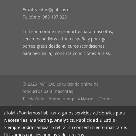
Email: ventas@paticas.es
Teléfono:
968 107 823
Tu tienda online de productos para mascotas,
servimos pedidos a toda españa y portugal,
portes gratis desde 49 euros (condiciones
para peninsula), consulta condiciones a Islas.
© 2026 PATICAS.es tu tienda online de
productos para mascotas
Tienda Online de productos para Mascotas (Perros
y Gatos)
¡Hola! ¿Podríamos habilitar algunos servicios adicionales para
CIF B73648305 Domicilio: Av Monteazahar, 4 1º Izq,
Necesarias, Marketing, Analytics, Publicidad & Estilo
?
30570, Beniaján (MURCIA) - ESPAÑA Inscrita en el
Siempre podrá cambiar o retirar su consentimiento más tarde.
Registro Mercantil de Murcia Hoja MU-72366, Tomo
Utilizamos cookies propias y de terceros