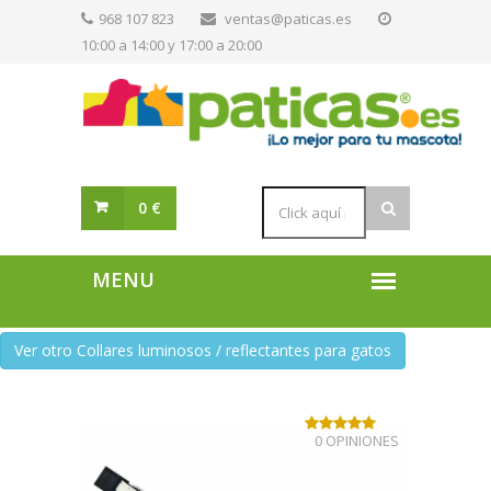
968 107 823
ventas@paticas.es
10:00 a 14:00 y 17:00 a 20:00
0 €
Ver otro Collares luminosos / reflectantes para gatos
0 OPINIONES