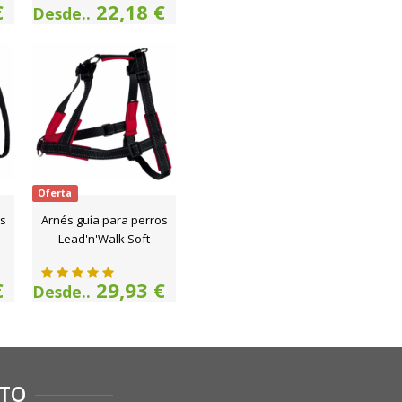
€
22,18 €
Desde..
Oferta
os
Arnés guía para perros
Lead'n'Walk Soft
€
29,93 €
Desde..
TO