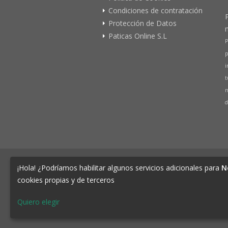
Condiciones de contratación
Protección de Datos
Paticas Online S.L
P
p
i
t
n
d
© 2026 PATICAS.es tu tienda online 
¡Hola! ¿Podríamos habilitar algunos servicios adicionales para
N
Tienda Online de productos para Mascotas 
cookies propias y de terceros
CIF B73648305 Domicilio: Av Monteazahar, 4
76.
Quiero elegir