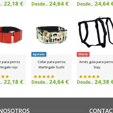
22,18 €
24,64 €
24,64 
.
Desde..
Desde..
Agotado
Oferta
r para perros
Collar para perros
Arnés guía para perr
tingale rojo
Martingale Sushi
Stay
22,18 €
24,64 €
24,38 
.
Desde..
Desde..
NOSOTROS
CONTAC