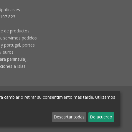
@paticas.es
 107 823
ne de productos
, servimos pedidos
y portugal, portes
9 euros
ara peninsula),
ciones a Islas.
á cambiar o retirar su consentimiento más tarde. Utilizamos
e Murcia Hoja MU-72366, Tomo 2719, Folio
Descartar todas
De acuerdo