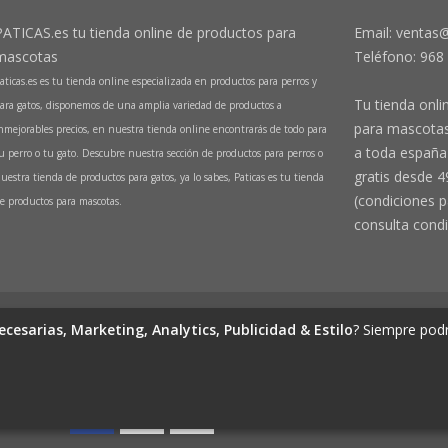
PATICAS.es tu tienda online de productos para
Email: ventas
mascotas
Teléfono:
968
aticas.es es tu tienda online especializada en productos para perros y
Tu tienda onli
ara gatos, disponemos de una amplia variedad de productos a
para mascotas
nmejorables precios, en nuestra tienda online encontrarás de todo para
a toda españa 
u perro o tu gato. Descubre nuestra sección de productos para perros o
gratis desde 4
uestra tienda de productos para gatos, ya lo sabes, Paticas es tu tienda
(condiciones p
e productos para mascotas.
consulta condi
de productos para mascotas
ecesarias, Marketing, Analytics, Publicidad & Estilo
? Siempre podr
(Perros y Gatos)
 1º Izq, 30570, Beniaján (MURCIA) - ESPAÑA Inscrita en el Registro Mercantil d