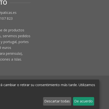
TO
@paticas.es
 107 823
ne de productos
, servimos pedidos
y portugal, portes
9 euros
ara peninsula),
ciones a Islas.
á cambiar o retirar su consentimiento más tarde. Utilizamos
e Murcia Hoja MU-72366, Tomo 2719, Folio
Descartar todas
De acuerdo