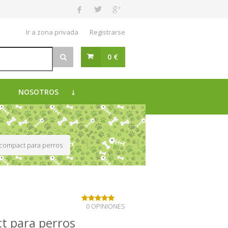
Ir a zona privada
Registrarse
0 €
NOSOTROS
i compact para perros
0 OPINIONES
ct para perros