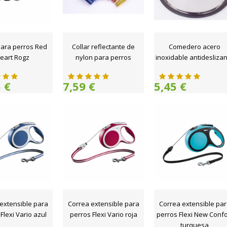
para perros Red
Collar reflectante de
Comedero acero
eart Rogz
nylon para perros
inoxidable antidesliza
 €
7,59 €
5,45 €
extensible para
Correa extensible para
Correa extensible pa
Flexi Vario azul
perros Flexi Vario roja
perros Flexi New Confo
turquesa