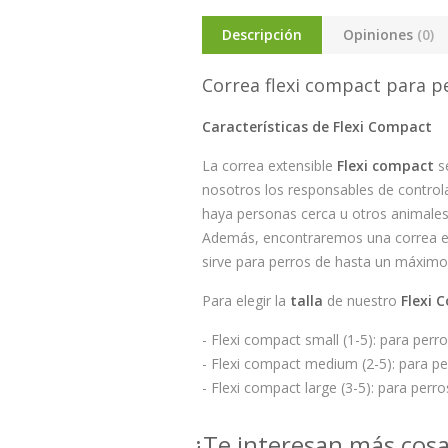
Descripción
Opiniones
(0)
Correa flexi compact para p
Características de Flexi Compact
La correa extensible
Flexi compact
s
nosotros los responsables de contro
haya personas cerca u otros animales
Además, encontraremos una correa ext
sirve para perros de hasta un máximo 
Para elegir la
talla
de nuestro
Flexi 
- Flexi compact small (1-5): para pe
- Flexi compact medium (2-5): para p
- Flexi compact large (3-5): para per
¿Te interesan más cos