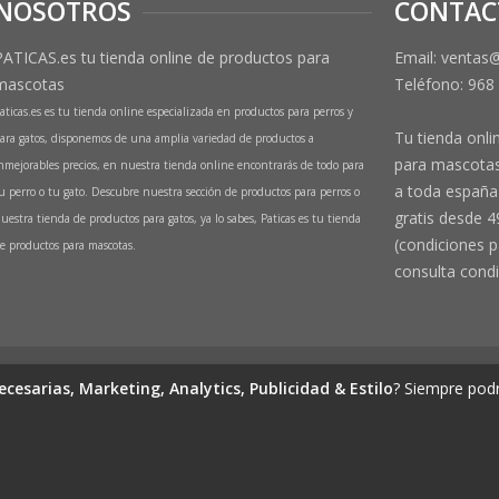
NOSOTROS
CONTAC
PATICAS.es tu tienda online de productos para
Email: ventas
mascotas
Teléfono:
968
aticas.es es tu tienda online especializada en productos para perros y
Tu tienda onli
ara gatos, disponemos de una amplia variedad de productos a
para mascotas
nmejorables precios, en nuestra tienda online encontrarás de todo para
a toda españa 
u perro o tu gato. Descubre nuestra sección de productos para perros o
gratis desde 4
uestra tienda de productos para gatos, ya lo sabes, Paticas es tu tienda
(condiciones p
e productos para mascotas.
consulta condi
de productos para mascotas
ecesarias, Marketing, Analytics, Publicidad & Estilo
? Siempre podr
(Perros y Gatos)
 1º Izq, 30570, Beniaján (MURCIA) - ESPAÑA Inscrita en el Registro Mercantil d