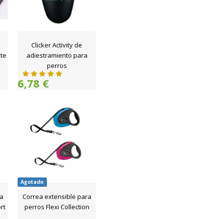
Clicker Activity de
nte
adiestramiento para
perros
6,78 €
Agotado
ra
Correa extensible para
rt
perros Flexi Collection