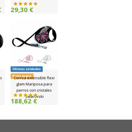
€
29,30 €
Últimas unidades
Envío gratis
i
Correa extensible flexi
glam Mariposa para
perros con cristales
Swarovski
188,62 €