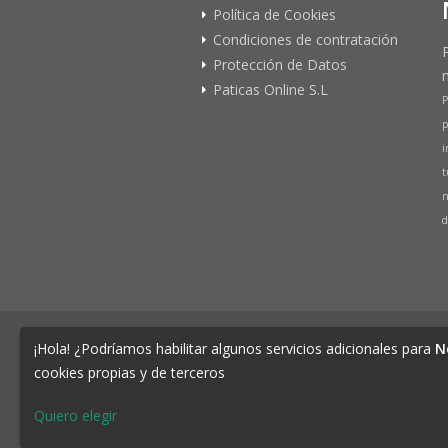
Política de Cookies
Condiciones de contratación
Protección de Datos
Paticas Online S.L
P
p
i
t
n
d
© 2026 PATICAS.es tu tienda online 
¡Hola! ¿Podríamos habilitar algunos servicios adicionales para
N
Tienda Online de productos para Mascotas 
cookies propias y de terceros
CIF B73648305 Domicilio: Av Monteazahar, 4
76.
Quiero elegir