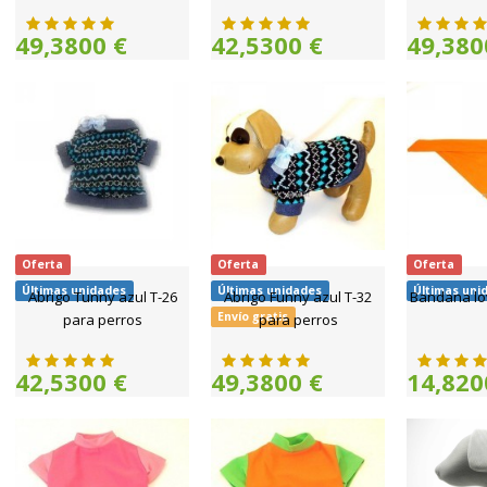
49,3800 €
42,5300 €
49,380
Oferta
Oferta
Oferta
Últimas unidades
Últimas unidades
Últimas uni
Abrigo Tunny azul T-26
Abrigo Funny azul T-32
Bandana lov
Envío gratis
para perros
para perros
42,5300 €
49,3800 €
14,820