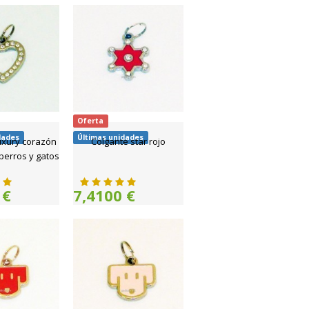
Oferta
dades
Últimas unidades
uxury corazón
Colgante star rojo
 perros y gatos
 €
7,4100 €