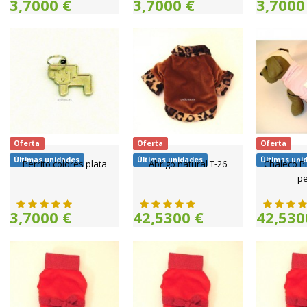
3,7000 €
3,7000 €
3,7000
Oferta
Oferta
Oferta
Últimas unidades
Últimas unidades
Últimas uni
Perrito colores plata
Abrigo natural T-26
Chaleco Pi
pe
3,7000 €
42,5300 €
42,530