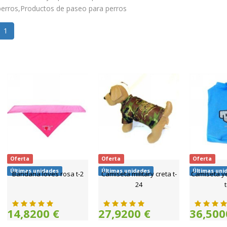
perros,Productos de paseo para perros
1
Oferta
Oferta
Oferta
Últimas unidades
Últimas unidades
Últimas uni
Bandana loves rosa t-2
Camiseta military creta t-
Camiseta ye
24
14,8200 €
27,9200 €
36,500