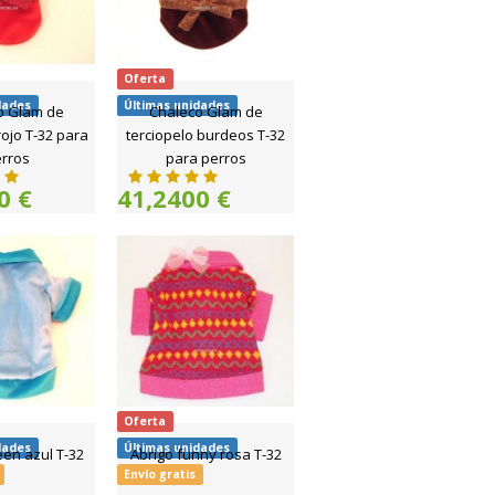
Oferta
dades
Últimas unidades
o Glam de
Chaleco Glam de
rojo T-32 para
terciopelo burdeos T-32
rros
para perros
0 €
41,2400 €
Oferta
dades
Últimas unidades
en azul T-32
Abrigo funny rosa T-32
Envío gratis