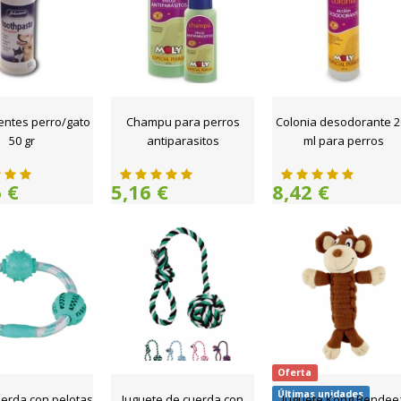
entes perro/gato
Champu para perros
Colonia desodorante 2
50 gr
antiparasitos
ml para perros
 €
5,16 €
8,42 €
Oferta
Últimas unidades
uerda con pelotas
Juguete de cuerda con
Juguete Kong Bendee