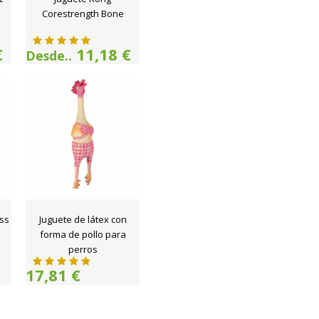
Corestrength Bone
€
11,18 €
Desde..
oss
Juguete de látex con
forma de pollo para
perros
17,81 €