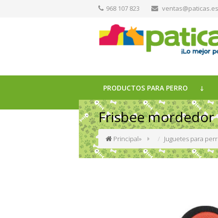
968 107 823
ventas@paticas.e
PRODUCTOS PARA PERRO
Frisbee mordedor 
Principal
»
Juguetes para per