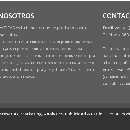
NOSOTROS
CONTAC
PATICAS.es tu tienda online de productos para
Email: ventas
mascotas
Teléfono:
968
aticas.es es tu tienda online especializada en productos para perros y
Tu tienda onli
ara gatos, disponemos de una amplia variedad de productos a
para mascotas
nmejorables precios, en nuestra tienda online encontrarás de todo para
a toda españa 
u perro o tu gato. Descubre nuestra sección de productos para perros o
gratis desde 4
uestra tienda de productos para gatos, ya lo sabes, Paticas es tu tienda
(condiciones p
e productos para mascotas.
consulta condi
de productos para mascotas
ecesarias, Marketing, Analytics, Publicidad & Estilo
? Siempre podr
(Perros y Gatos)
 1º Izq, 30570, Beniaján (MURCIA) - ESPAÑA Inscrita en el Registro Mercantil d