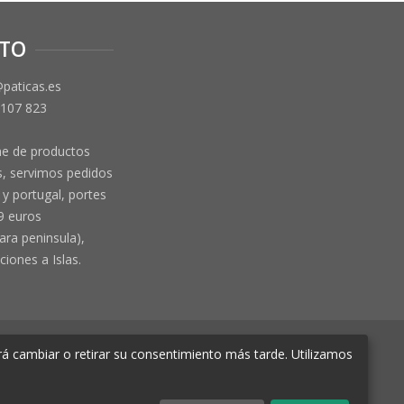
TO
@paticas.es
 107 823
ne de productos
, servimos pedidos
y portugal, portes
9 euros
ara peninsula),
ciones a Islas.
á cambiar o retirar su consentimiento más tarde. Utilizamos
e Murcia Hoja MU-72366, Tomo 2719, Folio