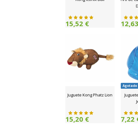
D
15,52 €
12,63
Agotado
Juguete Kong Phatz Lion
Juguet
J
15,20 €
7,22 