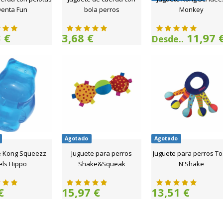
enta Fun
bola perros
Monkey
 €
3,68 €
11,97 
Desde..
Agotado
Agotado
e Kong Squeezz
Juguete para perros
Juguete para perros T
els Hippo
Shake&Squeak
N'Shake
€
15,97 €
13,51 €