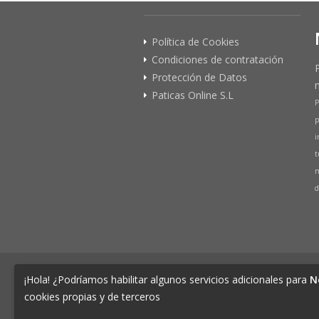
Política de Cookies
Condiciones de contratación
Protección de Datos
Paticas Online S.L
P
p
i
t
n
d
© 2026 PATICAS.es tu tienda online 
¡Hola! ¿Podríamos habilitar algunos servicios adicionales para
N
Tienda Online de productos para Mascotas 
cookies propias y de terceros
CIF B73648305 Domicilio: Av Monteazahar, 4