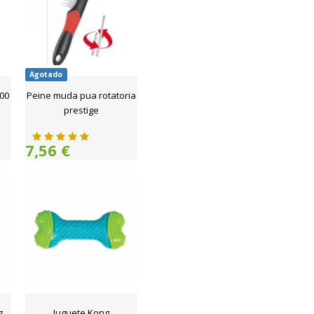
Agotado
00
Peine muda pua rotatoria
prestige
7,56 €
z
Juguete Kong