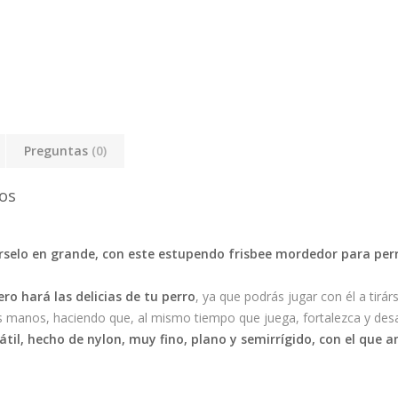
Preguntas
(0)
os
sárselo en grande, con este estupendo frisbee mordedor para perr
ero hará las delicias de tu perro
, ya que podrás jugar con él a tirár
as manos, haciendo que, al mismo tiempo que juega, fortalezca y desar
til, hecho de nylon, muy fino, plano y semirrígido, con el que a