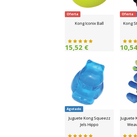
Oferta
Oferta
Kong Iconix Ball
Kong S
15,52 €
10,54
Agotado
Juguete Kong Squeezz
Juguete 
Jels Hippo
Weav