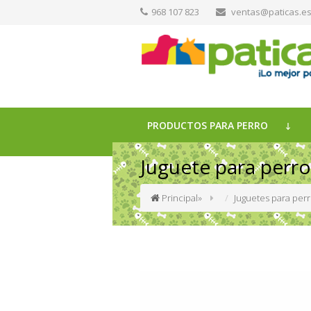
968 107 823
ventas@paticas.e
PRODUCTOS PARA PERRO
Juguete para perr
Principal
»
Juguetes para per