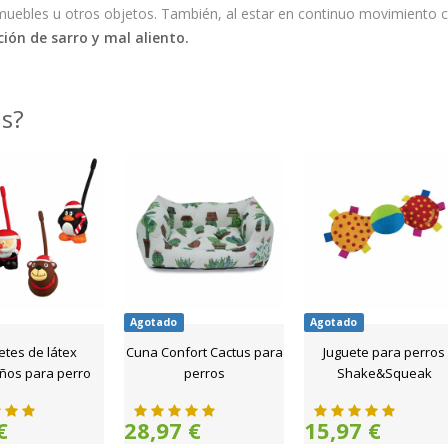
muebles u otros objetos. También, al estar en continuo movimiento 
ión de sarro y mal aliento.
as?
Agotado
Agotado
etes de látex
Cuna Confort Cactus para
Juguete para perros
ños para perro
perros
Shake&Squeak
€
28,97 €
15,97 €