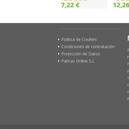
7,22 €
12,26
Política de Cookies
Condiciones de contratación
Protección de Datos
Paticas Online S.L
P
p
i
t
n
d