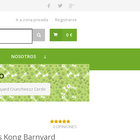
Ir a zona privada
Registrarse
0 €
NOSOTROS
o
rnyard Cruncheezz Cerdo
0 OPINIONES
s Kong Barnyard