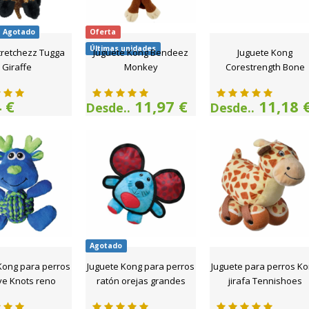
Agotado
Oferta
Últimas unidades
tretchezz Tugga
Juguete Kong Bendeez
Juguete Kong
Giraffe
Monkey
Corestrength Bone
 €
11,97 €
11,18 
Desde..
Desde..
Agotado
Kong para perros
Juguete Kong para perros
Juguete para perros K
e Knots reno
ratón orejas grandes
jirafa Tennishoes