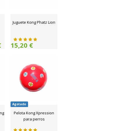
Juguete Kong Phatz Lion
€
15,20 €
Agotado
ong
Pelota Kong Xpression
para perros