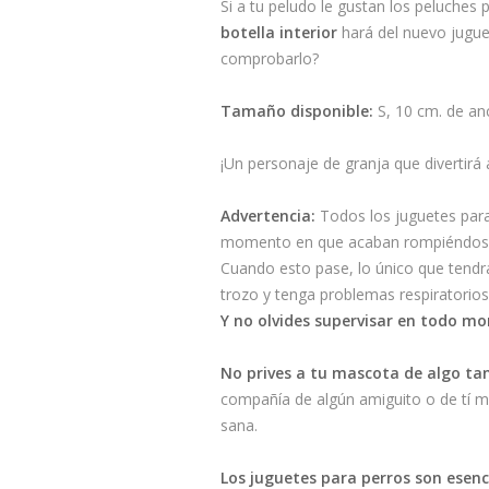
Si a tu peludo le gustan los peluches p
botella interior
hará del nuevo jugue
comprobarlo?
Tamaño disponible:
S, 10 cm. de anc
¡Un personaje de granja que divertirá 
Advertencia:
Todos los juguetes para 
momento en que acaban rompiéndose po
Cuando esto pase, lo único que tendrás
trozo y tenga problemas respiratorios 
Y no olvides supervisar en todo mo
No prives a tu mascota de algo ta
compañía de algún amiguito o de tí mi
sana.
Los juguetes para perros son esenci