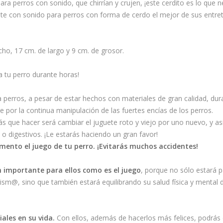
ara perros con sonido, que chirrían y crujen, ¡este cerdito es lo que n
te con sonido para perros con forma de cerdo el mejor de sus entre
ho, 17 cm. de largo y 9 cm. de grosor.
a tu perro durante horas!
perros, a pesar de estar hechos con materiales de gran calidad, dura
r la continua manipulación de las fuertes encías de los perros.
 que hacer será cambiar el juguete roto y viejo por uno nuevo, y así 
o digestivos. ¡Le estarás haciendo un gran favor!
mento el juego de tu perro. ¡Evitarás muchos accidentes!
n importante para ellos como es el juego
, porque no sólo estará 
sm@, sino que también estará equilibrando su salud física y mental 
ales en su vida.
Con ellos, además de hacerlos más felices, podrás e