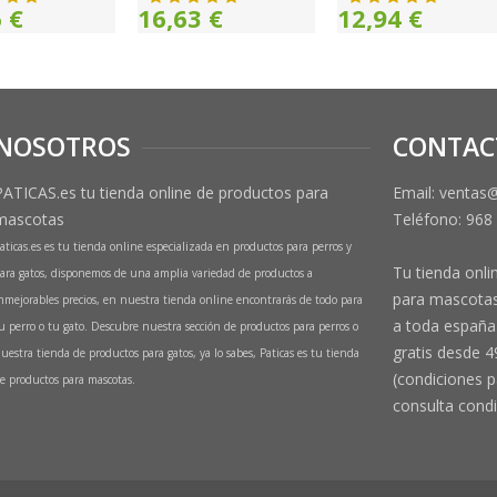
 €
16,63 €
12,94 €
NOSOTROS
CONTAC
PATICAS.es tu tienda online de productos para
Email: ventas
mascotas
Teléfono:
968
aticas.es es tu tienda online especializada en productos para perros y
Tu tienda onli
ara gatos, disponemos de una amplia variedad de productos a
para mascotas
nmejorables precios, en nuestra tienda online encontrarás de todo para
a toda españa 
u perro o tu gato. Descubre nuestra sección de productos para perros o
gratis desde 4
uestra tienda de productos para gatos, ya lo sabes, Paticas es tu tienda
(condiciones p
e productos para mascotas.
consulta condi