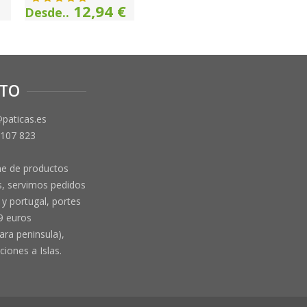
12,94 €
Desde..
TO
@paticas.es
 107 823
ne de productos
, servimos pedidos
y portugal, portes
9 euros
ara peninsula),
ciones a Islas.