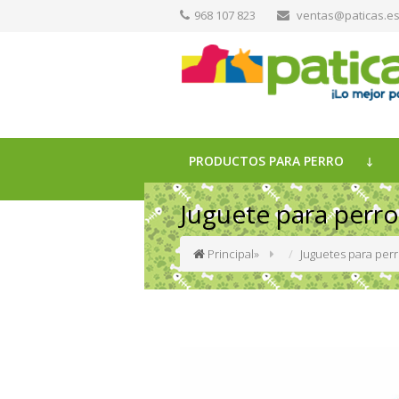
968 107 823
ventas@paticas.e
PRODUCTOS PARA PERRO
Juguete para perro
Principal
»
Juguetes para per