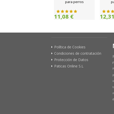
para perros
p
11,08 €
12,31
Política de Cookies
Condiciones de contratación
Protección de Datos
Paticas Online S.L
P
p
i
t
n
d