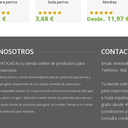
ara perros
bola perros
Monkey
 €
3,68 €
11,97 
Desde..
NOSOTROS
CONTAC
PATICAS.es tu tienda online de productos para
Email: ventas
mascotas
Teléfono:
968
aticas.es es tu tienda online especializada en productos para perros y
Tu tienda onli
ara gatos, disponemos de una amplia variedad de productos a
para mascotas
nmejorables precios, en nuestra tienda online encontrarás de todo para
a toda españa 
u perro o tu gato. Descubre nuestra sección de productos para perros o
gratis desde 4
uestra tienda de productos para gatos, ya lo sabes, Paticas es tu tienda
(condiciones p
e productos para mascotas.
consulta condi