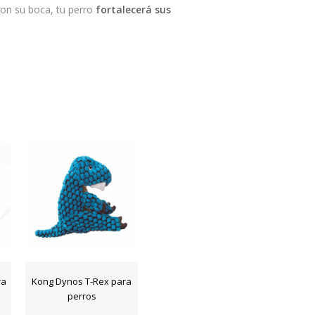
on su boca, tu perro
fortalecerá sus
ra
Kong Dynos T-Rex para
perros