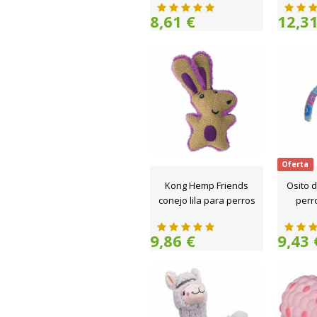
8,61 €
12,31
Oferta
Kong Hemp Friends
Osito 
conejo lila para perros
perro
9,86 €
9,43 