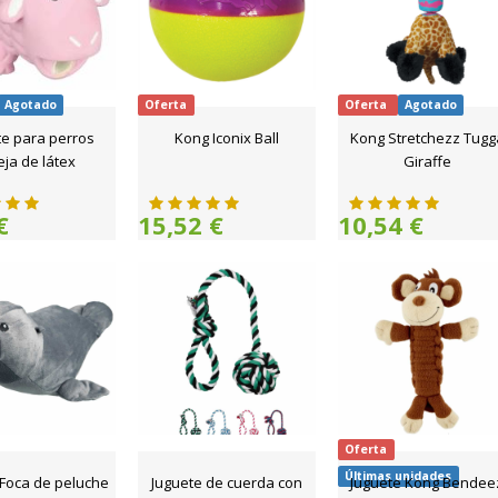
Agotado
Oferta
Oferta
Agotado
te para perros
Kong Iconix Ball
Kong Stretchezz Tugg
ja de látex
Giraffe
€
15,52 €
10,54 €
Oferta
Últimas unidades
 Foca de peluche
Juguete de cuerda con
Juguete Kong Bendee