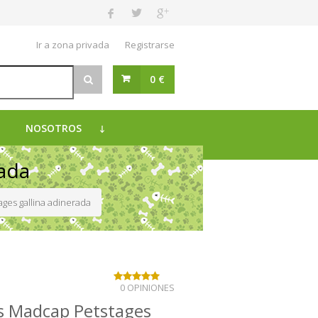
Ir a zona privada
Registrarse
0 €
NOSOTROS
rada
ges gallina adinerada
0 OPINIONES
s Madcap Petstages