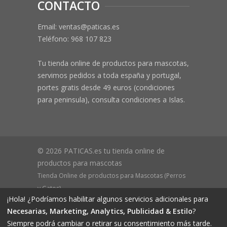
CONTACTO
Email: ventas@paticas.es
Teléfono:
968 107 823
Tu tienda online de productos para mascotas,
servimos pedidos a toda españa y portugal,
portes gratis desde 49 euros (condiciones
para peninsula), consulta condiciones a Islas.
© 2026 PATICAS.es tu tienda online de
productos para mascotas
Tienda Online de productos para Mascotas (Perros
y Gatos)
¡Hola! ¿Podríamos habilitar algunos servicios adicionales para
CIF B73648305 Domicilio: Av Monteazahar, 4 1º Izq,
Necesarias, Marketing, Analytics, Publicidad & Estilo
?
30570, Beniaján (MURCIA) - ESPAÑA Inscrita en el
Siempre podrá cambiar o retirar su consentimiento más tarde.
Registro Mercantil de Murcia Hoja MU-72366, Tomo