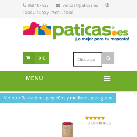
968 107 823
ventas@paticas.es
10:00 a 14:00 y 17:00 a 20:00
0 €
Ver otro Rascadores pequeños y medianos para gatos
0 OPINIONES