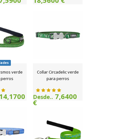
7,5900
18,5600 €
dades
osmos verde
Collar Circadelic verde
 perros
para perros
14,1700
7,6400
Desde..
€