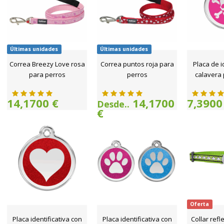
Últimas unidades
Últimas unidades
Correa Breezy Love rosa
Correa puntos roja para
Placa de i
para perros
perros
calavera 
14,1700 €
14,1700
7,3900
Desde..
€
Oferta
Placa identificativa con
Placa identificativa con
Collar refl