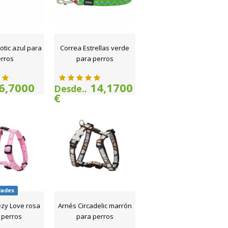
otic azul para
Correa Estrellas verde
rros
para perros
6,7000
14,1700
Desde..
€
dades
zy Love rosa
Arnés Circadelic marrón
 perros
para perros