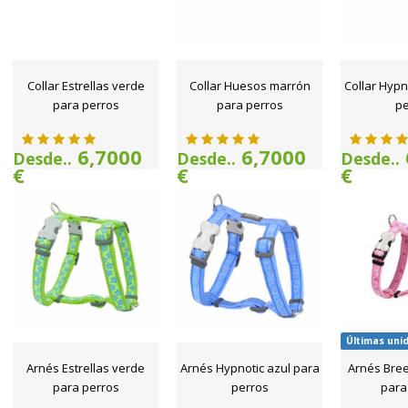
Collar Estrellas verde
Collar Huesos marrón
Collar Hypn
para perros
para perros
pe
6,7000
6,7000
Desde..
Desde..
Desde..
€
€
€
Últimas uni
Arnés Estrellas verde
Arnés Hypnotic azul para
Arnés Bree
para perros
perros
para