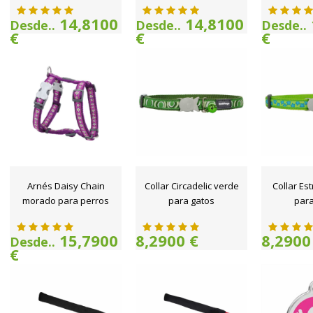
14,8100
14,8100
Desde..
Desde..
Desde..
€
€
€
Arnés Daisy Chain
Collar Circadelic verde
Collar Es
morado para perros
para gatos
para
15,7900
8,2900 €
8,2900
Desde..
€