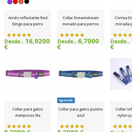
Arnés reflectante Red
Collar Dreamstream
Correa D
Dingo para perro
morado para perros
morada p
16,9200
6,7000
Desde..
Desde..
Desde..
€
€
€
Agotado
Collar para gatos
Collar para gatos puntos
Collar re
mariposas lila
azul
nylon p