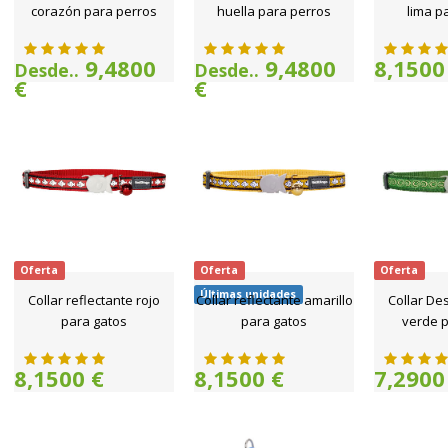
corazón para perros
huella para perros
lima p
9,4800
9,4800
8,1500
Desde..
Desde..
€
€
Oferta
Oferta
Oferta
Últimas unidades
Collar reflectante rojo
Collar reflectante amarillo
Collar De
para gatos
para gatos
verde p
8,1500 €
8,1500 €
7,2900