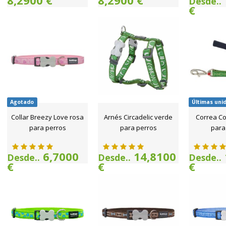
8,2900 €
8,2900 €
Desde..
€
Agotado
Últimas uni
Collar Breezy Love rosa
Arnés Circadelic verde
Correa C
para perros
para perros
para
6,7000
14,8100
Desde..
Desde..
Desde..
€
€
€