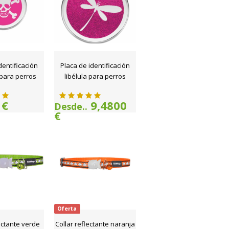
dentificación
Placa de identificación
para perros
libélula para perros
 €
9,4800
Desde..
€
Oferta
ectante verde
Collar reflectante naranja