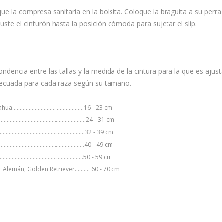
que la compresa sanitaria en la bolsita. Coloque la braguita a su perra
 ajuste el cinturón hasta la posición cómoda para sujetar el slip.
ndencia entre las tallas y la medida de la cintura para la que es ajus
decuada para cada raza según su tamaño.
..........................................16 - 23 cm
...............................................24 - 31 cm
..................................................32 - 39 cm
..............................................40 - 49 cm
................................................50 - 59 cm
Alemán, Golden Retriever.......... 60 - 70 cm