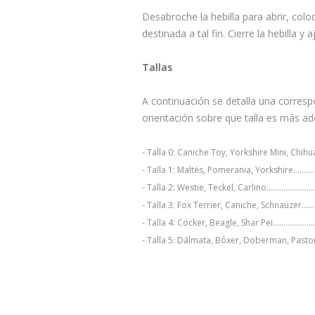
Desabroche la hebilla para abrir, colo
destinada a tal fin. Cierre la hebilla y
Tallas
A continuación se detalla una correspo
orientación sobre que talla es más a
- Talla 0: Caniche Toy, Yorkshire Mini, Chihuahua......
- Talla 1: Maltés, Pomerania, Yorkshire.....................
- Talla 2: Westie, Teckel, Carlino..............................
- Talla 3: Fox Terrier, Caniche, Schnauzer.................
- Talla 4: Cocker, Beagle, Shar Pei............................
- Talla 5: Dálmata, Bóxer, Doberman, Pastor 