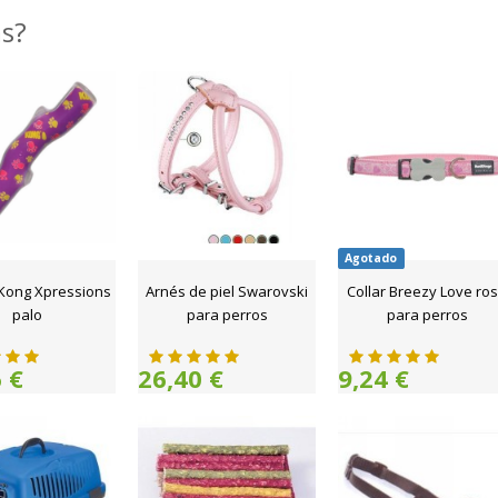
as?
Agotado
 Kong Xpressions
Arnés de piel Swarovski
Collar Breezy Love ro
palo
para perros
para perros
 €
26,40 €
9,24 €