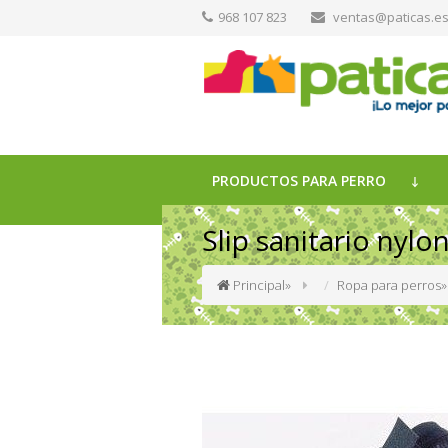
968 107 823
ventas@paticas.e
PRODUCTOS PARA PERRO
Slip sanitario nylo
Principal
»
Ropa para perros