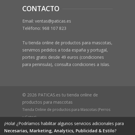
CONTACTO
Email: ventas@paticas.es
Teléfono:
968 107 823
Tu tienda online de productos para mascotas,
servimos pedidos a toda españa y portugal,
portes gratis desde 49 euros (condiciones
para peninsula), consulta condiciones a Islas.
© 2026 PATICAS.es tu tienda online de
productos para mascotas
Tienda Online de productos para Mascotas (Perros
y Gatos)
¡Hola! ¿Podríamos habilitar algunos servicios adicionales para
CIF B73648305 Domicilio: Av Monteazahar, 4 1º Izq,
Necesarias, Marketing, Analytics, Publicidad & Estilo
?
30570, Beniaján (MURCIA) - ESPAÑA Inscrita en el