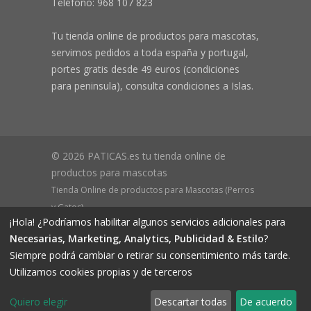
Teléfono:
968 107 823
Tu tienda online de productos para mascotas,
servimos pedidos a toda españa y portugal,
portes gratis desde 49 euros (condiciones
para peninsula), consulta condiciones a Islas.
© 2026 PATICAS.es tu tienda online de
productos para mascotas
Tienda Online de productos para Mascotas (Perros
y Gatos)
¡Hola! ¿Podríamos habilitar algunos servicios adicionales para
CIF B73648305 Domicilio: Av Monteazahar, 4 1º Izq,
Necesarias, Marketing, Analytics, Publicidad & Estilo
?
30570, Beniaján (MURCIA) - ESPAÑA Inscrita en el
Siempre podrá cambiar o retirar su consentimiento más tarde.
Registro Mercantil de Murcia Hoja MU-72366, Tomo
Utilizamos cookies propias y de terceros
2719, Folio 76.
Quiero elegir
Descartar todas
De acuerdo