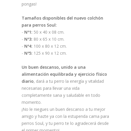
pongas!
Tamaños disponibles del nuevo colchón
para perros Soul:
-
Nº1:
50 x 40 x 08 cm.
-
Nº3:
80 x 65 x 10 cm.
-
Nº4:
100 x 80 x 12 cm.
-
Nº5:
125 x 90 x 12 cm.
Un buen descanso, unido a una
alimentación equilibrada y ejercicio físico
diario
, dará a tu perro la energía y vitalidad
necesarias para llevar una vida
completamente sana y saludable en todo
momento.
¡No le niegues un buen descanso a tu mejor
amigo y hazte ya con la estupenda cama para
perros Soul, y tu perro te lo agradecerá desde
el primer momento!