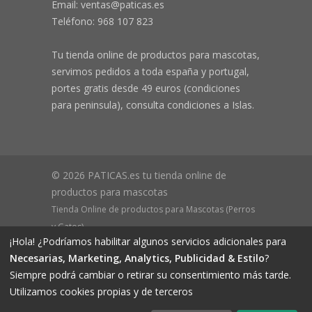
Email: ventas@paticas.es
Teléfono:
968 107 823
Tu tienda online de productos para mascotas,
servimos pedidos a toda españa y portugal,
portes gratis desde 49 euros (condiciones
para peninsula), consulta condiciones a Islas.
© 2026 PATICAS.es tu tienda online de
productos para mascotas
Tienda Online de productos para Mascotas (Perros
y Gatos)
¡Hola! ¿Podríamos habilitar algunos servicios adicionales para
CIF B73648305 Domicilio: Av Monteazahar, 4 1º Izq,
Necesarias, Marketing, Analytics, Publicidad & Estilo
?
30570, Beniaján (MURCIA) - ESPAÑA Inscrita en el
Siempre podrá cambiar o retirar su consentimiento más tarde.
Registro Mercantil de Murcia Hoja MU-72366, Tomo
Utilizamos cookies propias y de terceros
2719, Folio 76.