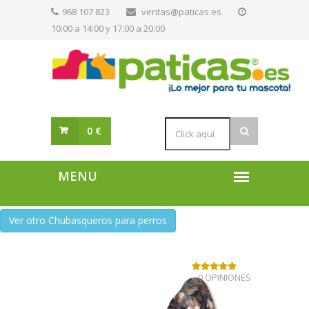
968 107 823
ventas@paticas.es
10:00 a 14:00 y 17:00 a 20:00
0 €
Ver otro Chubasqueros para perros
0 OPINIONES