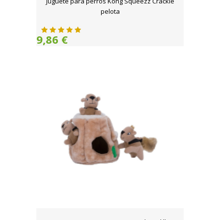
Juguete para perros Kong Squeezz Crackle
pelota
9,86 €