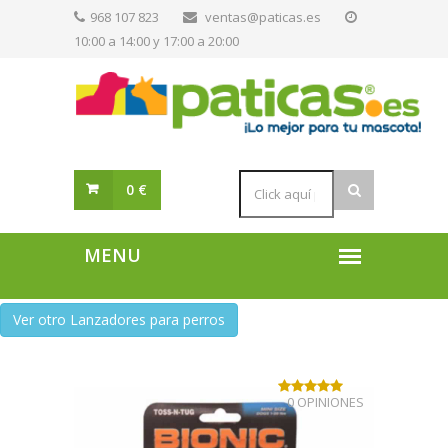
968 107 823
ventas@paticas.es
10:00 a 14:00 y 17:00 a 20:00
0 €
Ver otro Lanzadores para perros
0 OPINIONES