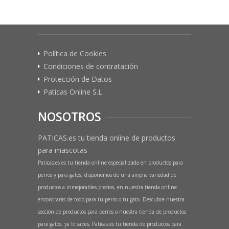
Política de Cookies
Condiciones de contratación
Protección de Datos
Paticas Online S.L
NOSOTROS
PATICAS.es tu tienda online de productos
para mascotas
Paticas.es es tu tienda online especializada en productos para
perros y para gatos, disponemos de una amplia variedad de
productos a inmejorables precios, en nuestra tienda online
encontrarás de todo para tu perro o tu gato. Descubre nuestra
sección de productos para perros o nuestra tienda de productos
para gatos, ya lo sabes, Paticas es tu tienda de productos para