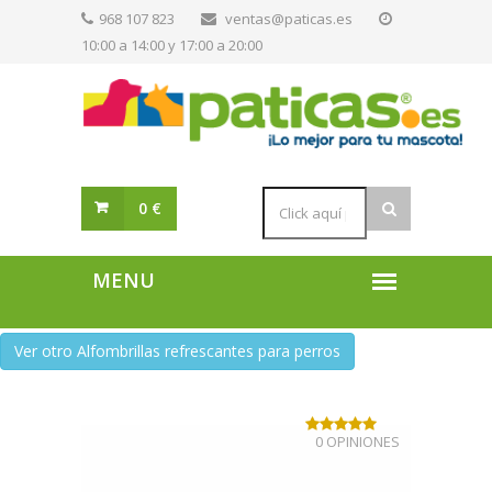
968 107 823
ventas@paticas.es
10:00 a 14:00 y 17:00 a 20:00
0 €
Ver otro Alfombrillas refrescantes para perros
0 OPINIONES