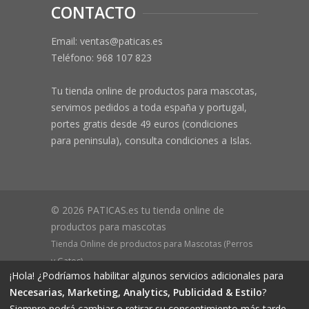
CONTACTO
Email: ventas@paticas.es
Teléfono:
968 107 823
Tu tienda online de productos para mascotas,
servimos pedidos a toda españa y portugal,
portes gratis desde 49 euros (condiciones
para peninsula), consulta condiciones a Islas.
© 2026 PATICAS.es tu tienda online de
productos para mascotas
Tienda Online de productos para Mascotas (Perros
y Gatos)
¡Hola! ¿Podríamos habilitar algunos servicios adicionales para
CIF B73648305 Domicilio: Av Monteazahar, 4 1º Izq,
Necesarias, Marketing, Analytics, Publicidad & Estilo
?
30570, Beniaján (MURCIA) - ESPAÑA Inscrita en el
Siempre podrá cambiar o retirar su consentimiento más tarde.