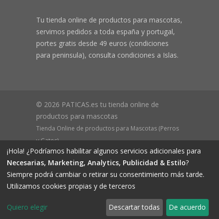
Tu tienda online de productos para mascotas,
servimos pedidos a toda españa y portugal,
portes gratis desde 49 euros (condiciones
para peninsula), consulta condiciones a Islas.
© 2026 PATICAS.es tu tienda online de
productos para mascotas
Tienda Online de productos para Mascotas (Perros
y Gatos)
¡Hola! ¿Podríamos habilitar algunos servicios adicionales para
CIF B73648305 Domicilio: Av Monteazahar, 4 1º Izq,
Necesarias, Marketing, Analytics, Publicidad & Estilo
?
30570, Beniaján (MURCIA) - ESPAÑA Inscrita en el
Siempre podrá cambiar o retirar su consentimiento más tarde.
Registro Mercantil de Murcia Hoja MU-72366, Tomo
Utilizamos cookies propias y de terceros
2719, Folio 76.
Quiero elegir
Descartar todas
De acuerdo