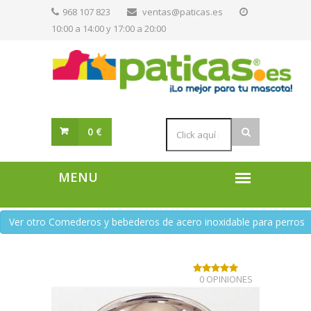
968 107 823
ventas@paticas.es
10:00 a 14:00 y 17:00 a 20:00
0 €
Ver otro Comederos y bebederos de acero inoxidable para perros
0 OPINIONES