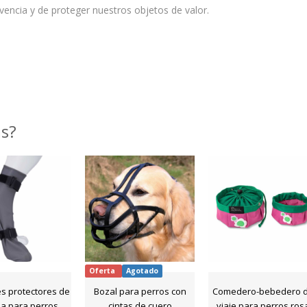
vencia y de proteger nuestros objetos de valor.
as?
Oferta
Agotado
es protectores de
Bozal para perros con
Comedero-bebedero 
na para perros
cintas de cuero
viaje para perros ros