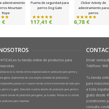
e adiestramiento
Puerta de seguridad para
Clicker Activity de
erros Mountain
perros Dog Gate
adiestramiento para
Rope
perros
 €
117,41 €
6,78 €
NOSOTROS
CONTAC
PATICAS.es tu tienda online de productos para
Email: ventas
mascotas
Teléfono:
968
aticas.es es tu tienda online especializada en productos para perros y
Tu tienda onli
ara gatos, disponemos de una amplia variedad de productos a
para mascotas
nmejorables precios, en nuestra tienda online encontrarás de todo para
a toda españa 
u perro o tu gato. Descubre nuestra sección de productos para perros o
gratis desde 4
uestra tienda de productos para gatos, ya lo sabes, Paticas es tu tienda
(condiciones p
e productos para mascotas.
consulta condi