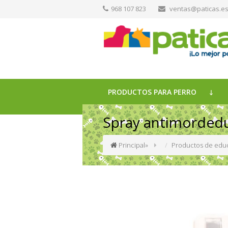
968 107 823
ventas@paticas.e
PRODUCTOS PARA PERRO
Spray antimordedu
Principal
»
Productos de educ