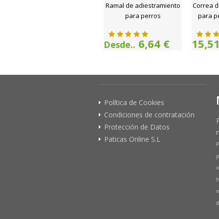
Ramal de adiestramiento
Correa d
para perros
para p
6,64 €
15,51
Desde..
Política de Cookies
Condiciones de contratación
Protección de Datos
Paticas Online S.L
P
p
i
t
n
d