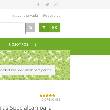
Ir a zona privada
Registrarse
0 €
NOSOTROS
mordeduras Specialcan para perros
0 OPINIONES
as Specialcan para