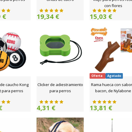
con flores
 €
19,34 €
15,03 €
Oferta
Agotado
 de caucho Kong
Clicker de adiestramiento
Rama hueca con sabor
t para perros
para perros
bacon, de Nylabone
€
4,31 €
13,81 €