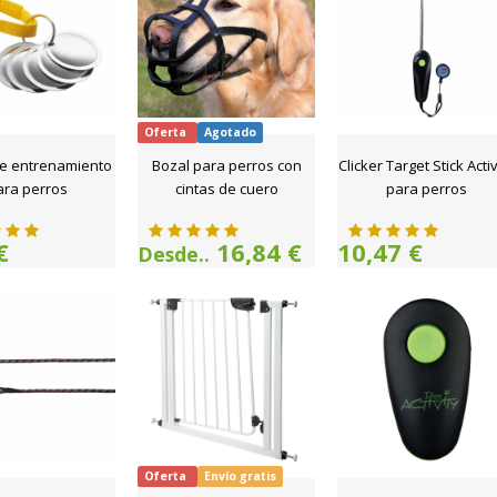
Oferta
Agotado
de entrenamiento
Bozal para perros con
Clicker Target Stick Activ
ara perros
cintas de cuero
para perros
€
16,84 €
10,47 €
Desde..
Oferta
Envío gratis