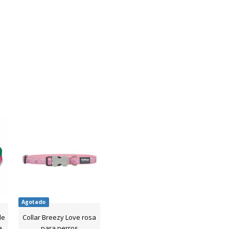
Agotado
de
Collar Breezy Love rosa
a
para perros