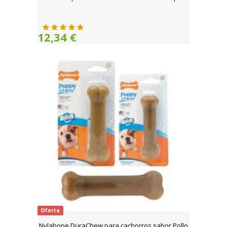
12,34 €
Oferta
Nylabone DuraChew para cachorros sabor Pollo