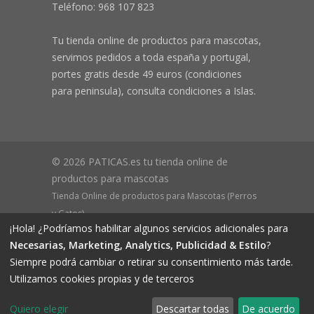
Teléfono:
968 107 823
Tu tienda online de productos para mascotas,
servimos pedidos a toda españa y portugal,
portes gratis desde 49 euros (condiciones
para peninsula), consulta condiciones a Islas.
© 2026 PATICAS.es tu tienda online de
productos para mascotas
Tienda Online de productos para Mascotas (Perros
y Gatos)
¡Hola! ¿Podríamos habilitar algunos servicios adicionales para
CIF B73648305 Domicilio: Av Monteazahar, 4 1º Izq,
Necesarias, Marketing, Analytics, Publicidad & Estilo
?
30570, Beniaján (MURCIA) - ESPAÑA Inscrita en el
Siempre podrá cambiar o retirar su consentimiento más tarde.
Registro Mercantil de Murcia Hoja MU-72366, Tomo
Utilizamos cookies propias y de terceros
2719, Folio 76.
Quiero elegir
Descartar todas
De acuerdo