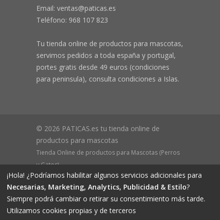
Email: ventas@paticas.es
Teléfono:
968 107 823
Tu tienda online de productos para mascotas,
servimos pedidos a toda españa y portugal,
portes gratis desde 49 euros (condiciones
para peninsula), consulta condiciones a Islas.
© 2026 PATICAS.es tu tienda online de
productos para mascotas
Tienda Online de productos para Mascotas (Perros
y Gatos)
¡Hola! ¿Podríamos habilitar algunos servicios adicionales para
CIF B73648305 Domicilio: Av Monteazahar, 4 1º Izq,
Necesarias, Marketing, Analytics, Publicidad & Estilo
?
30570, Beniaján (MURCIA) - ESPAÑA Inscrita en el
Siempre podrá cambiar o retirar su consentimiento más tarde.
Registro Mercantil de Murcia Hoja MU-72366, Tomo
Utilizamos cookies propias y de terceros
2719, Folio 76.