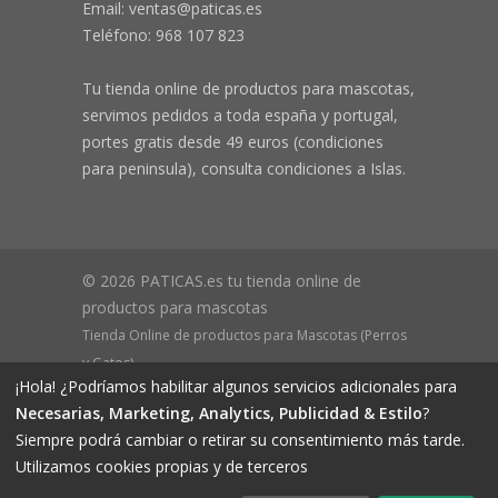
Email: ventas@paticas.es
Teléfono:
968 107 823
Tu tienda online de productos para mascotas,
servimos pedidos a toda españa y portugal,
portes gratis desde 49 euros (condiciones
para peninsula), consulta condiciones a Islas.
© 2026 PATICAS.es tu tienda online de
productos para mascotas
Tienda Online de productos para Mascotas (Perros
y Gatos)
¡Hola! ¿Podríamos habilitar algunos servicios adicionales para
CIF B73648305 Domicilio: Av Monteazahar, 4 1º Izq,
Necesarias, Marketing, Analytics, Publicidad & Estilo
?
30570, Beniaján (MURCIA) - ESPAÑA Inscrita en el
Siempre podrá cambiar o retirar su consentimiento más tarde.
Registro Mercantil de Murcia Hoja MU-72366, Tomo
Utilizamos cookies propias y de terceros
2719, Folio 76.