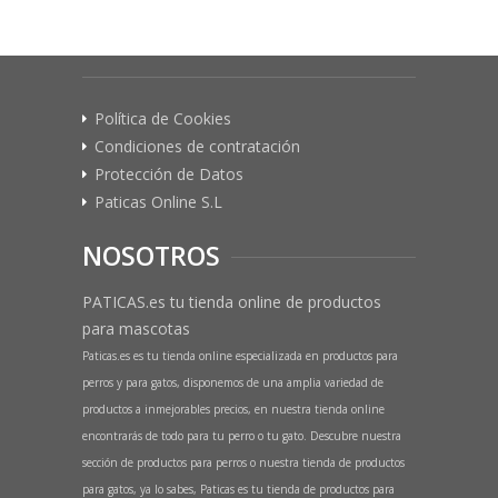
Política de Cookies
Condiciones de contratación
Protección de Datos
Paticas Online S.L
NOSOTROS
PATICAS.es tu tienda online de productos
para mascotas
Paticas.es es tu tienda online especializada en productos para
perros y para gatos, disponemos de una amplia variedad de
productos a inmejorables precios, en nuestra tienda online
encontrarás de todo para tu perro o tu gato. Descubre nuestra
sección de productos para perros o nuestra tienda de productos
para gatos, ya lo sabes, Paticas es tu tienda de productos para