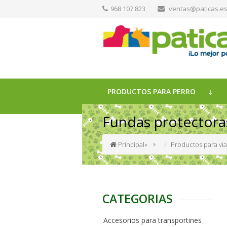
968 107 823
ventas@paticas.e
PRODUCTOS PARA PERRO
Fundas protectora
Principal
»
Productos para via
CATEGORIAS
Accesorios para transportines