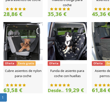
coche
28,86 €
35,36 €
45,36 
Oferta
Envío gratis
Oferta
Oferta
En
Cubre asientos de nylon
Funda de asiento para
Asiento d
para coche
coche con huellas
perros
63,58 €
19,29 €
61,84 
Desde..
1