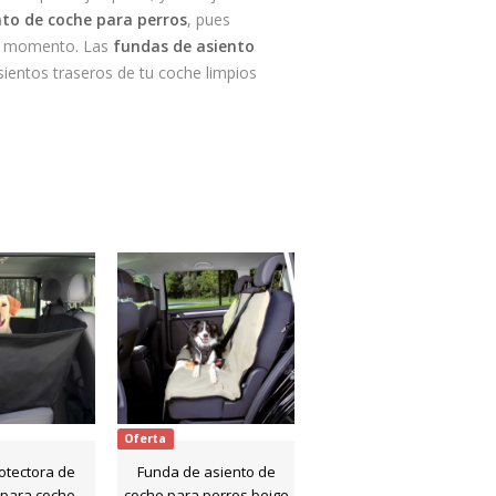
nto de coche para perros
, pues
er momento. Las
fundas de asiento
sientos traseros de tu coche limpios
Oferta
otectora de
Funda de asiento de
 para coche
coche para perros beige