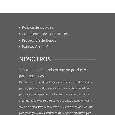
Política de Cookies
Condiciones de contratación
Protección de Datos
Paticas Online S.L
NOSOTROS
PATICAS.es tu tienda online de productos
para mascotas
Paticas.es es tu tienda online especializada en productos para
perros y para gatos, disponemos de una amplia variedad de
productos a inmejorables precios, en nuestra tienda online
encontrarás de todo para tu perro o tu gato. Descubre nuestra
sección de productos para perros o nuestra tienda de productos
para gatos, ya lo sabes, Paticas es tu tienda de productos para