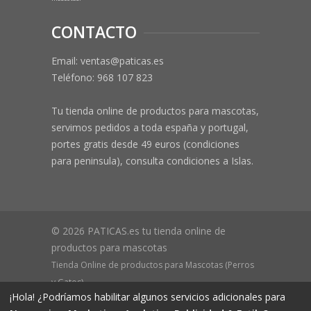
CONTACTO
Email: ventas@paticas.es
Teléfono:
968 107 823
Tu tienda online de productos para mascotas,
servimos pedidos a toda españa y portugal,
portes gratis desde 49 euros (condiciones
para peninsula), consulta condiciones a Islas.
© 2026 PATICAS.es tu tienda online de
productos para mascotas
Tienda Online de productos para Mascotas (Perros
y Gatos)
¡Hola! ¿Podríamos habilitar algunos servicios adicionales para
CIF B73648305 Domicilio: Av Monteazahar, 4 1º Izq,