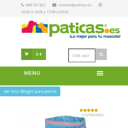
968 107 823
ventas@paticas.es
10:00 a 14:00 y 17:00 a 20:00
0 €
Ver otro Abrigos para perros
0 OPINIONES