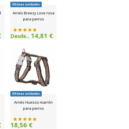
Últimas unidades
d
Arnés Breezy Love rosa
para perros
€
14,81 €
Desde..
Últimas unidades
e
Arnés Huesos marrón
para perros
€
18,56 €