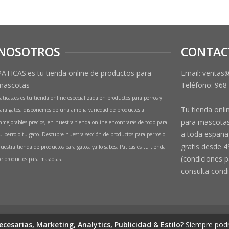
NOSOTROS
CONTAC
PATICAS.es tu tienda online de productos para
Email: ventas
mascotas
Teléfono:
968
aticas.es es tu tienda online especializada en productos para perros y
Tu tienda onli
ara gatos, disponemos de una amplia variedad de productos a
para mascotas
nmejorables precios, en nuestra tienda online encontrarás de todo para
a toda españa 
u perro o tu gato. Descubre nuestra sección de productos para perros o
gratis desde 4
uestra tienda de productos para gatos, ya lo sabes, Paticas es tu tienda
(condiciones p
e productos para mascotas.
consulta condi
de productos para mascotas
ecesarias, Marketing, Analytics, Publicidad & Estilo
? Siempre podr