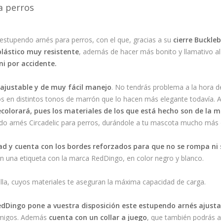
a perros
estupendo arnés para perros, con el que, gracias a su
cierre Buckle
plástico muy resistente
, además de hacer más bonito y llamativo al
ni por accidente.
ajustable y de muy fácil manejo
. No tendrás problema a la hora d
os en distintos tonos de marrón que lo hacen más elegante todavía. A
ecolorará, pues los materiales de los que está hecho son de la m
o arnés Circadelic para perros, durándole a tu mascota mucho más 
ad
y cuenta con los bordes reforzados para que no se rompa ni 
on una etiqueta con la marca RedDingo, en color negro y blanco.
illa, cuyos materiales te aseguran la máxima capacidad de carga.
edDingo pone a vuestra disposición este estupendo arnés ajusta
 amigos. Además
cuenta con un
collar a juego
, que también podrás ad