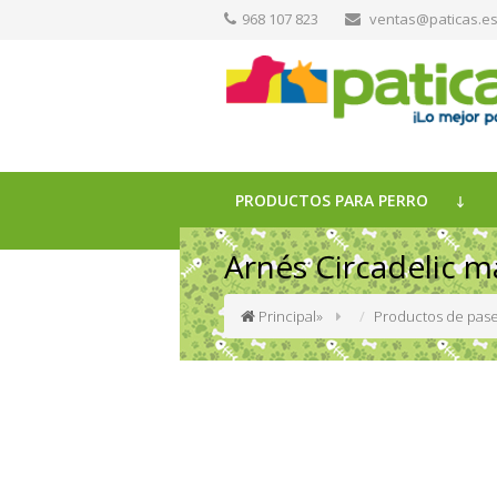
968 107 823
ventas@paticas.e
PRODUCTOS PARA PERRO
Arnés Circadelic m
Principal
»
Productos de pase