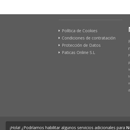
Política de Cookies
Condiciones de contratación
Protección de Datos
Paticas Online S.L
P
p
i
t
n
d
© 2026 PATICAS.es tu tienda online 
¡Hola! ¿Podríamos habilitar algunos servicios adicionales para
N