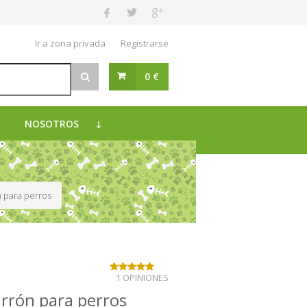
Ir a zona privada
Registrarse
0 €
NOSOTROS
n para perros
1 OPINIONES
arrón para perros