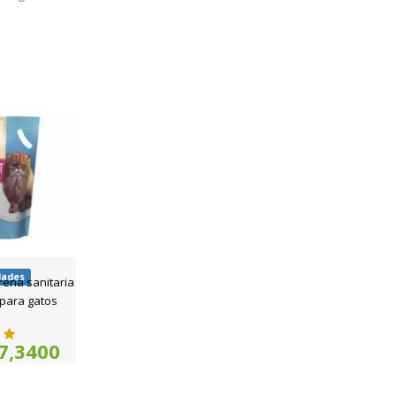
dades
rena sanitaria
e para gatos
7,3400