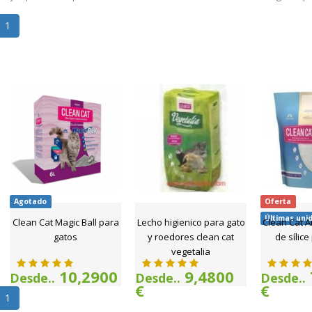
1
Agotado
Oferta
Últimas uni
Clean Cat Magic Ball para
Lecho higienico para gato
Clean Cat A
gatos
y roedores clean cat
de sílic
vegetalia
10,2900
9,4800
Desde..
Desde..
Desde..
€
€
€
1