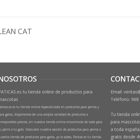
LEAN CAT
NOSOTROS
CONTAC
PATICAS.es tu tienda online de productos para
Email: ventas
mascotas
Teléfono:
968
aticas.es es tu tienda online especializada en productos para perros y
Tu tienda onli
ara gatos, disponemos de una amplia variedad de productos a
para mascotas
nmejorables precios, en nuestra tienda online encontrarás de todo para
a toda españa 
u perro o tu gato. Descubre nuestra sección de productos para perros o
gratis desde 4
uestra tienda de productos para gatos, ya lo sabes, Paticas es tu tienda