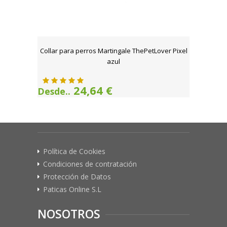
Collar para perros Martingale ThePetLover Pixel
azul
24,64 €
Desde..
Política de Cookies
Condiciones de contratación
Protección de Datos
Paticas Online S.L
NOSOTROS