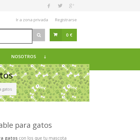
Ir a zona privada
Registrarse
0 €
NOSOTROS
tos
 gatos
able para gatos
ra gatos
con los que tu mascota