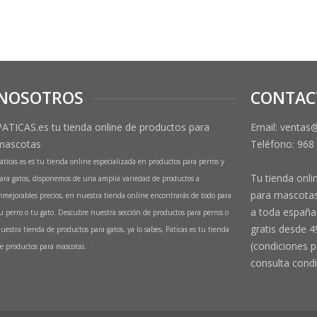
NOSOTROS
CONTAC
PATICAS.es tu tienda online de productos para
Email: ventas
mascotas
Teléfono:
968
aticas.es es tu tienda online especializada en productos para perros y
Tu tienda onli
ara gatos, disponemos de una amplia variedad de productos a
para mascotas
nmejorables precios, en nuestra tienda online encontrarás de todo para
a toda españa 
u perro o tu gato. Descubre nuestra sección de productos para perros o
gratis desde 4
uestra tienda de productos para gatos, ya lo sabes, Paticas es tu tienda
(condiciones p
e productos para mascotas.
consulta condi