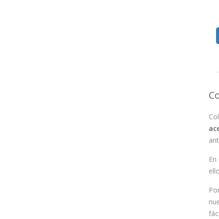
Co
Col
ac
ant
En 
ell
Por
nu
fác