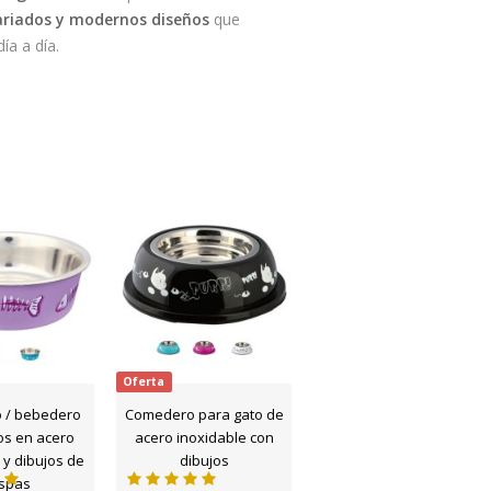
variados y modernos diseños
que
ía a día.
Oferta
 / bebedero
Comedero para gato de
os en acero
acero inoxidable con
 y dibujos de
dibujos
spas