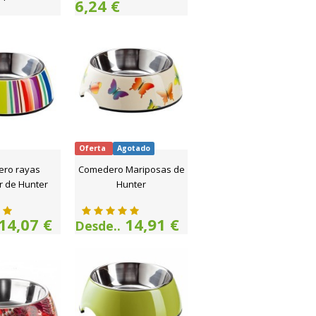
6,24 €
Oferta
Agotado
ro rayas
Comedero Mariposas de
r de Hunter
Hunter
14,07 €
14,91 €
Desde..