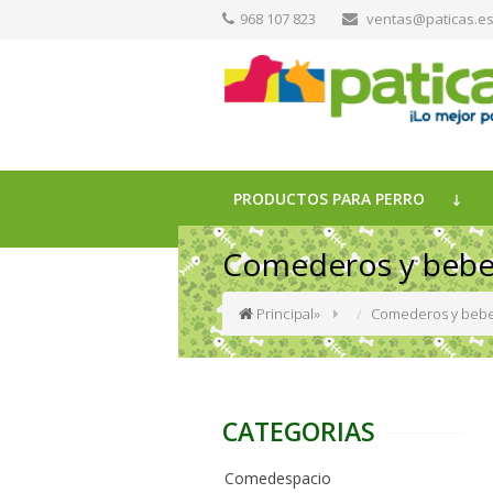
968 107 823
ventas@paticas.e
PRODUCTOS PARA PERRO
Comederos y bebed
Principal
»
Comederos y bebe
CATEGORIAS
Comedespacio