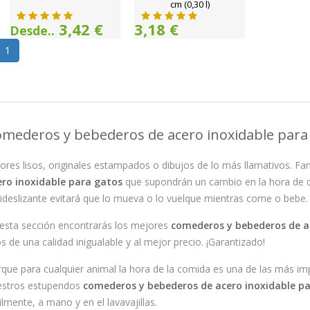
cm (0,30 l)
3,42 €
3,18 €
Desde..
1
mederos y bebederos de acero inoxidable para
ores lisos, originales estampados o dibujos de lo más llamativos. Fa
ero inoxidable para gatos
que supondrán un cambio en la hora de c
ideslizante evitará que lo mueva o lo vuelque mientras come o bebe.
esta sección encontrarás los mejores
comederos y bebederos de a
os de una calidad inigualable y al mejor precio. ¡Garantizado!
que para cualquier animal la hora de la comida es una de las más im
estros estupendos
comederos y bebederos de acero inoxidable p
ilmente, a mano y en el lavavajillas.