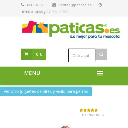
968 107 823
ventas@paticas.es
10:00 a 14:00 y 17:00 a 20:00
0 €
Ver otro Juguetes de látex y vinilo para perros
0 OPINIONES