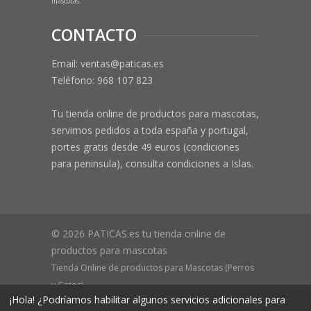
mascotas.
CONTACTO
Email: ventas@paticas.es
Teléfono:
968 107 823
Tu tienda online de productos para mascotas,
servimos pedidos a toda españa y portugal,
portes gratis desde 49 euros (condiciones
para peninsula), consulta condiciones a Islas.
© 2026 PATICAS.es tu tienda online de
productos para mascotas
Tienda Online de productos para Mascotas (Perros
y Gatos)
¡Hola! ¿Podríamos habilitar algunos servicios adicionales para
CIF B73648305 Domicilio: Av Monteazahar, 4 1º Izq,