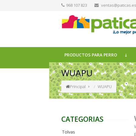
968 107 823
ventas@paticas.e
PRODUCTOS PARA PERRO
WUAPU
Principal
WUAPU
CATEGORIAS
Tolvas