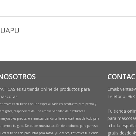
UAPU
NOSOTROS
CONTAC
PATICAS.es tu tienda online de productos para
Email: ventas
mascotas
Teléfono:
968
aticas.es es tu tienda online especializada en productos para perros y
Tu tienda onli
ara gatos, disponemos de una amplia variedad de productos a
para mascotas
nmejorables precios, en nuestra tienda online encontrarás de todo para
a toda españa 
u perro o tu gato. Descubre nuestra sección de productos para perros o
gratis desde 4
uestra tienda de productos para gatos, ya lo sabes, Paticas es tu tienda