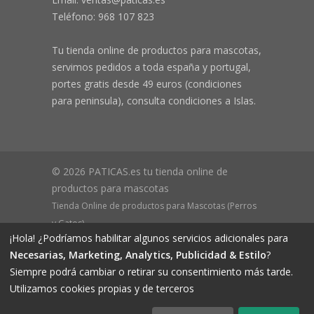
Teléfono:
968 107 823
Tu tienda online de productos para mascotas,
servimos pedidos a toda españa y portugal,
portes gratis desde 49 euros (condiciones
para peninsula), consulta condiciones a Islas.
© 2026 PATICAS.es tu tienda online de
productos para mascotas
Tienda Online de productos para Mascotas (Perros
y Gatos)
¡Hola! ¿Podríamos habilitar algunos servicios adicionales para
CIF B73648305 Domicilio: Av Monteazahar, 4 1º Izq,
Necesarias, Marketing, Analytics, Publicidad & Estilo
?
30570, Beniaján (MURCIA) - ESPAÑA Inscrita en el
Siempre podrá cambiar o retirar su consentimiento más tarde.
Registro Mercantil de Murcia Hoja MU-72366, Tomo
Utilizamos cookies propias y de terceros
2719, Folio 76.