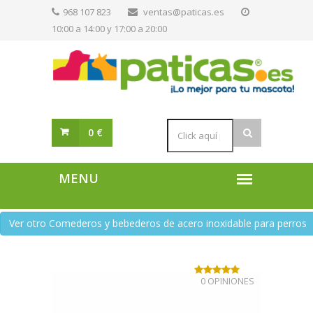
968 107 823
ventas@paticas.es
10:00 a 14:00 y 17:00 a 20:00
0 €
Ver otro Comederos y bebederos de acero inoxidable para perros
0 OPINIONES