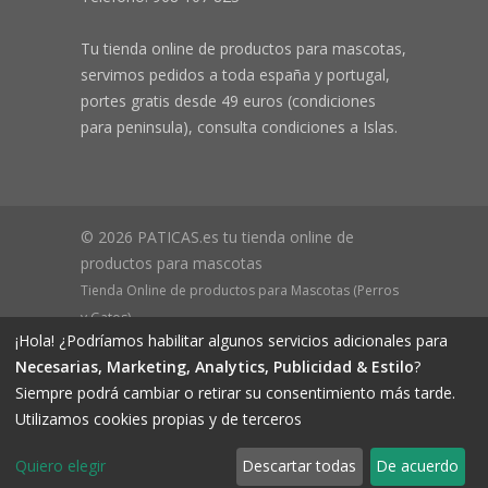
Tu tienda online de productos para mascotas,
servimos pedidos a toda españa y portugal,
portes gratis desde 49 euros (condiciones
para peninsula), consulta condiciones a Islas.
© 2026 PATICAS.es tu tienda online de
productos para mascotas
Tienda Online de productos para Mascotas (Perros
y Gatos)
¡Hola! ¿Podríamos habilitar algunos servicios adicionales para
CIF B73648305 Domicilio: Av Monteazahar, 4 1º Izq,
Necesarias, Marketing, Analytics, Publicidad & Estilo
?
30570, Beniaján (MURCIA) - ESPAÑA Inscrita en el
Siempre podrá cambiar o retirar su consentimiento más tarde.
Registro Mercantil de Murcia Hoja MU-72366, Tomo
Utilizamos cookies propias y de terceros
2719, Folio 76.
Quiero elegir
Descartar todas
De acuerdo