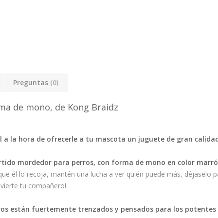
Preguntas
(0)
rma de mono, de Kong Braidz
l a la hora de ofrecerle a tu mascota un juguete de gran calid
rtido mordedor para perros, con forma de mono en color marró
 que él lo recoja, mantén una lucha a ver quién puede más, déjaselo pa
vierte tu compañero!.
ros están fuertemente trenzados y pensados para los potentes