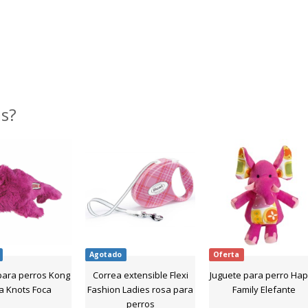
as?
Agotado
Oferta
para perros Kong
Correa extensible Flexi
Juguete para perro Ha
a Knots Foca
Fashion Ladies rosa para
Family Elefante
perros