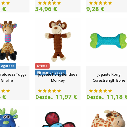
 €
34,96 €
9,28 €
Agotado
Oferta
Últimas unidades
tretchezz Tugga
Juguete Kong Bendeez
Juguete Kong
Giraffe
Monkey
Corestrength Bone
 €
11,97 €
11,18 
Desde..
Desde..