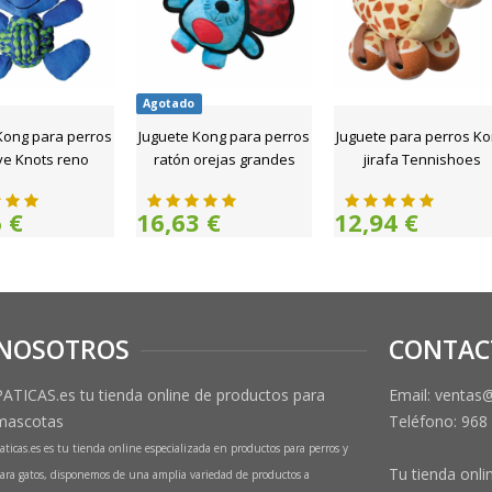
Agotado
Kong para perros
Juguete Kong para perros
Juguete para perros K
e Knots reno
ratón orejas grandes
jirafa Tennishoes
 €
16,63 €
12,94 €
NOSOTROS
CONTAC
PATICAS.es tu tienda online de productos para
Email: ventas
mascotas
Teléfono:
968
aticas.es es tu tienda online especializada en productos para perros y
Tu tienda onli
ara gatos, disponemos de una amplia variedad de productos a