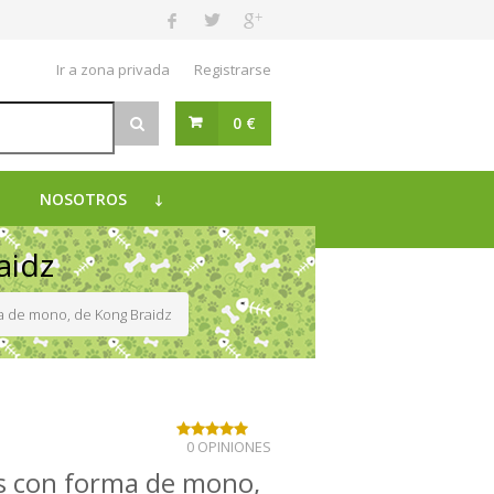
Ir a zona privada
Registrarse
0 €
NOSOTROS
aidz
a de mono, de Kong Braidz
0 OPINIONES
s con forma de mono,