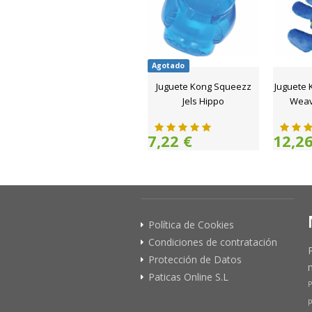
Agotado
Juguete Kong Squeezz
Juguete 
Jels Hippo
Weav
7,22 €
12,26
Política de Cookies
Condiciones de contratación
Protección de Datos
Paticas Online S.L
P
p