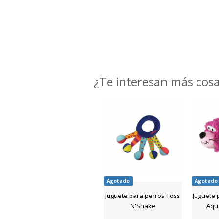
¿Te interesan más cos
Agotado
Agotado
Juguete para perros Toss
Juguete 
N'Shake
Aqu