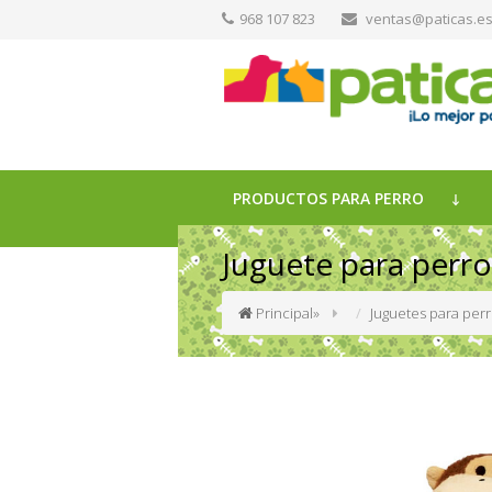
968 107 823
ventas@paticas.e
PRODUCTOS PARA PERRO
Juguete para perr
Principal
»
Juguetes para per