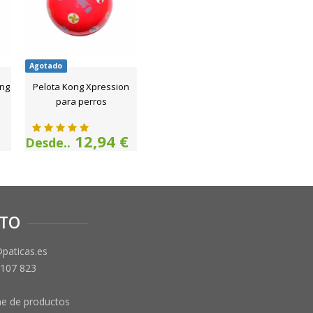
Agotado
ong
Pelota Kong Xpression
para perros
12,94 €
Desde..
TO
@paticas.es
 107 823
ne de productos