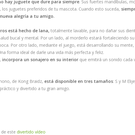
no hay juguete que dure para siempre
. Sus fuertes mandíbulas, m
 los juguetes preferidos de tu mascota. Cuando esto suceda,
siempr
 nueva alegría a tu amigo.
ros está hecho de lana,
totalmente lavable, para no dañar sus dien
alud bucal y mental. Por un lado, al morderlo estará fortaleciendo su
 boca. Por otro lado, mediante el juego, está desarrollando su mente, 
na forma ideal de darle una vida más perfecta y feliz.
o,
incorpora un sonajero en su interior
que emitirá un sonido cada 
mono, de Kong Braidz,
está disponible en tres tamaños
: S y M Eli
ráctico y divertido a tu gran amigo.
a de este
divertido vídeo