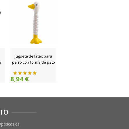
n
Juguete de látex para
a
perro con forma de pato
8,94 €
TO
@paticas.es