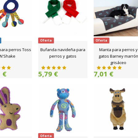
Oferta
Oferta
para perros Toss
Bufanda navideña para
Manta para perros y
N'Shake
perros y gatos
gatos Barney marró
grisáceo
 €
5,79 €
7,01 €
Oferta