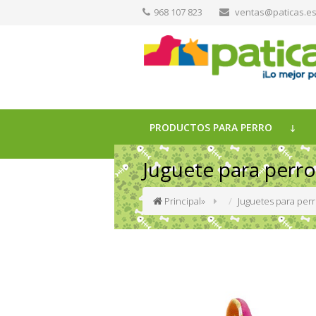
968 107 823
ventas@paticas.e
PRODUCTOS PARA PERRO
Juguete para perro
Principal
»
Juguetes para per