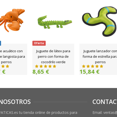
Oferta
e acuático con
Juguete de látex para
Juguete lanzador co
e langosta para
perro con forma de
forma de estrella par
perros
cocodrilo verde
perros
 €
8,65 €
15,84 €
NOSOTROS
CONTAC
PATICAS.es tu tienda online de productos para
Email: ventas