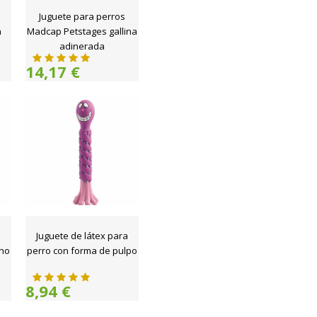
Juguete para perros
n
Madcap Petstages gallina
adinerada
14,17 €
a
Juguete de látex para
ono
perro con forma de pulpo
8,94 €