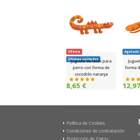
Oferta
Agotado
Últimas unidades
Juguete de látex para
Juguet
perro con forma de
forma d
cocodrilo naranja
8,65 €
12,97
Política de Cookies
Condiciones de contratación
Protección de Datos