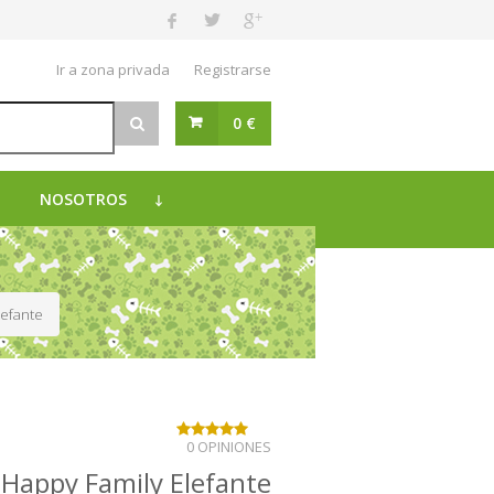
Ir a zona privada
Registrarse
0 €
NOSOTROS
lefante
0 OPINIONES
 Happy Family Elefante