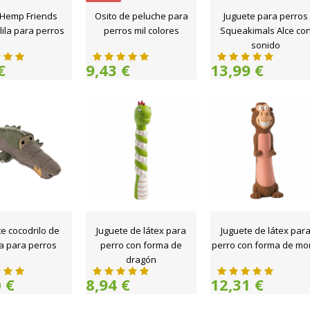
Hemp Friends
Osito de peluche para
Juguete para perros
lila para perros
perros mil colores
Squeakimals Alce co
sonido
€
9,43 €
13,99 €
e cocodrilo de
Juguete de látex para
Juguete de látex par
a para perros
perro con forma de
perro con forma de m
dragón
 €
8,94 €
12,31 €