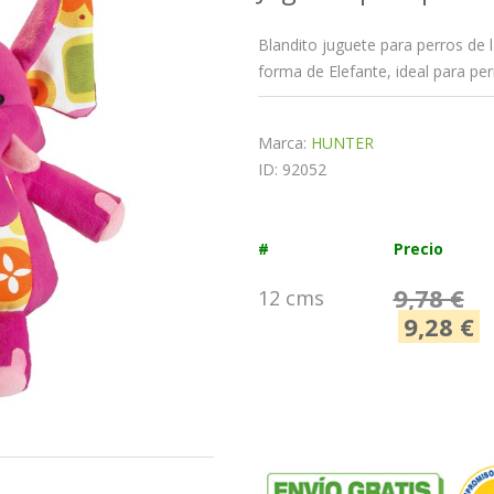
Blandito juguete para perros de 
forma de Elefante, ideal para pe
Marca:
HUNTER
ID: 92052
#
Precio
9,78 €
12 cms
9,28 €