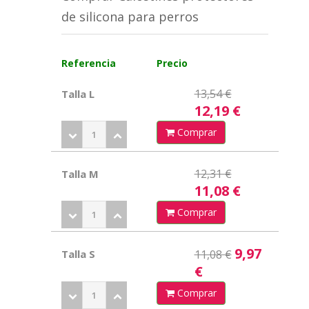
de silicona para perros
Referencia
Precio
13,54 €
Talla L
12,19 €
Comprar
12,31 €
Talla M
11,08 €
Comprar
9,97
Talla S
11,08 €
€
Comprar