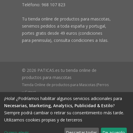
Teléfono:
968 107 823
Tu tienda online de productos para mascotas,
servimos pedidos a toda españa y portugal,
portes gratis desde 49 euros (condiciones
para peninsula), consulta condiciones a Islas.
© 2026 PATICAS.es tu tienda online de
productos para mascotas
Tienda Online de productos para Mascotas (Perros
y Gatos)
¡Hola! ¿Podríamos habilitar algunos servicios adicionales para
CIF B73648305 Domicilio: Av Monteazahar, 4 1º Izq,
Necesarias, Marketing, Analytics, Publicidad & Estilo
?
30570, Beniaján (MURCIA) - ESPAÑA Inscrita en el
Siempre podrá cambiar o retirar su consentimiento más tarde.
Registro Mercantil de Murcia Hoja MU-72366, Tomo
Utilizamos cookies propias y de terceros
2719, Folio 76.
Quiero elegir
Descartar todas
De acuerdo